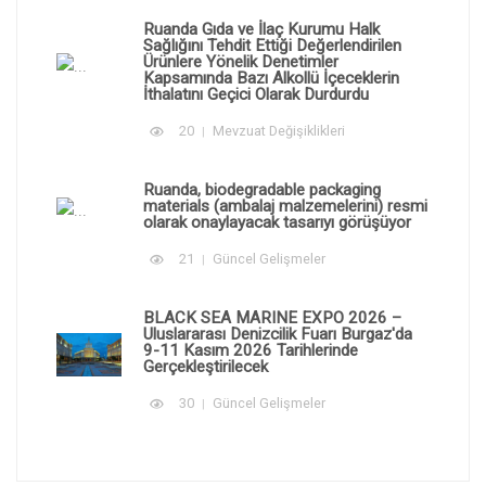
Ruanda Gıda ve İlaç Kurumu Halk
Sağlığını Tehdit Ettiği Değerlendirilen
Ürünlere Yönelik Denetimler
Kapsamında Bazı Alkollü İçeceklerin
İthalatını Geçici Olarak Durdurdu
20
Mevzuat Değişiklikleri
Ruanda, biodegradable packaging
materials (ambalaj malzemelerini) resmi
olarak onaylayacak tasarıyı görüşüyor
21
Güncel Gelişmeler
BLACK SEA MARINE EXPO 2026 –
Uluslararası Denizcilik Fuarı Burgaz'da
9-11 Kasım 2026 Tarihlerinde
Gerçekleştirilecek
30
Güncel Gelişmeler