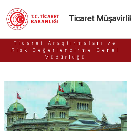
Ticaret Müşavirlik
Ticaret Araştırmaları ve
Risk Değerlendirme Genel
Müdürlüğü