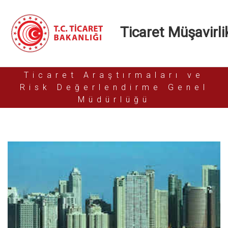
Ticaret Müşavirlik
Ticaret Araştırmaları ve
Risk Değerlendirme Genel
Müdürlüğü