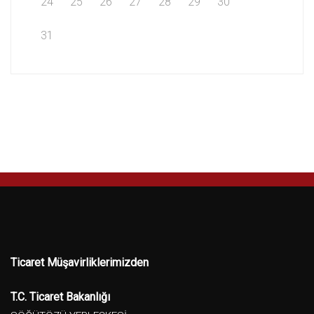
24
25
26
27
28
29
30
31
Ticaret Müşavirliklerimizden
T.C. Ticaret Bakanlığı