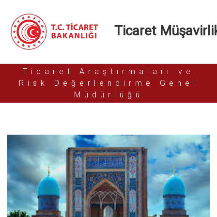
Ticaret Müşavirlik
Ticaret Araştırmaları ve
Risk Değerlendirme Genel
Müdürlüğü