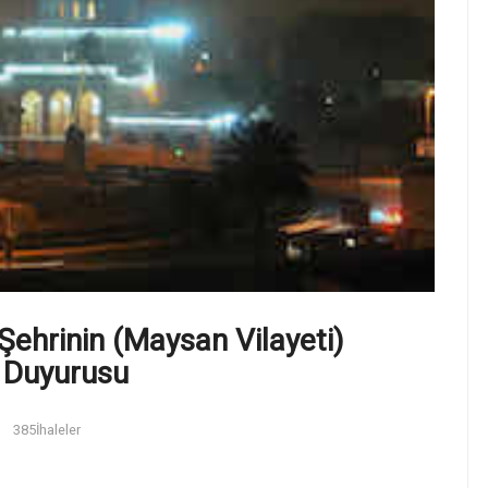
Şehrinin (Maysan Vilayeti)
m Duyurusu
385
İhaleler