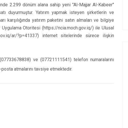
inde 2.299 dönüm alana sahip yeni "Al-Majjar Al-Kabeer"
satı duyurmuştur. Yatırım yapmak isteyen şirketlerin ve
arı karşılığında yatırım paketini satın almaları ve bilgiye
 Uygulama Otoritesi (https://ncia.moch.gov.iq/) ile Ulusal
ov.iq/ar/?p=41337) internet sitelerinde sürece ilişkin
için (07733678838) ve (07721111541) telefon numaralarını
posta atmalarını tavsiye etmektedir.