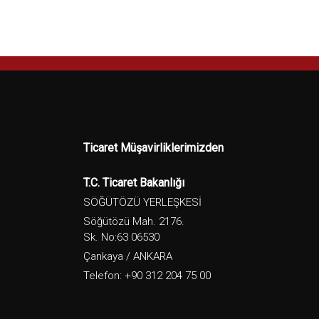
Ticaret Müşavirliklerimizden
T.C. Ticaret Bakanlığı
SÖĞÜTÖZÜ YERLEŞKESİ
Söğütözü Mah. 2176.
Sk. No:63 06530
Çankaya / ANKARA
Telefon: +90 312 204 75 00