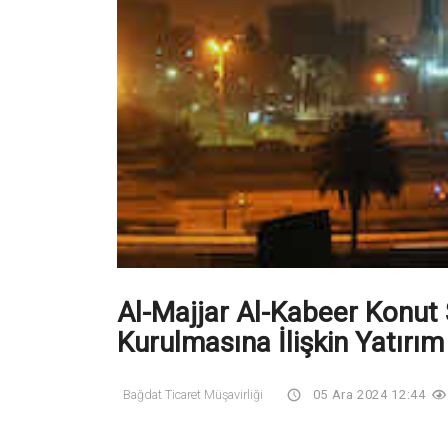
Al-Majjar Al-Kabeer Konut 
Kurulmasına İlişkin Yatırı
Bağdat Ticaret Müşavirliği
05 Ara 2024 12:44