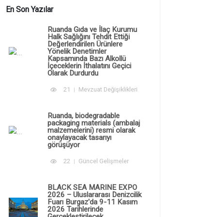
En Son Yazılar
Ruanda Gıda ve İlaç Kurumu
Halk Sağlığını Tehdit Ettiği
Değerlendirilen Ürünlere
Yönelik Denetimler
Kapsamında Bazı Alkollü
İçeceklerin İthalatını Geçici
Olarak Durdurdu
21
Mevzuat Değişiklikleri
Ruanda, biodegradable
packaging materials (ambalaj
malzemelerini) resmi olarak
onaylayacak tasarıyı
görüşüyor
22
Güncel Gelişmeler
BLACK SEA MARINE EXPO
2026 – Uluslararası Denizcilik
Fuarı Burgaz'da 9-11 Kasım
2026 Tarihlerinde
Gerçekleştirilecek