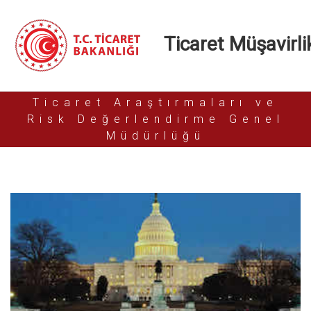
Ticaret Müşavirlik
Ticaret Araştırmaları ve
Risk Değerlendirme Genel
Müdürlüğü