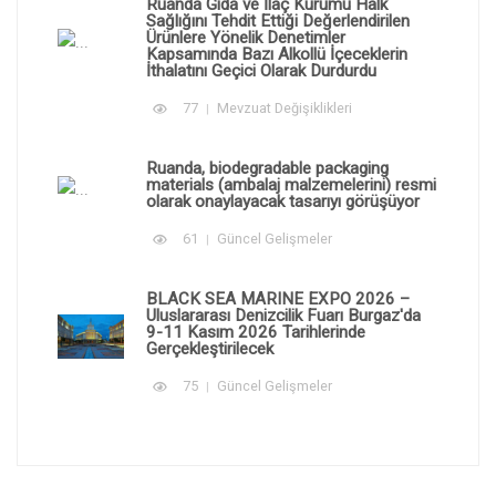
Ruanda Gıda ve İlaç Kurumu Halk
Sağlığını Tehdit Ettiği Değerlendirilen
Ürünlere Yönelik Denetimler
Kapsamında Bazı Alkollü İçeceklerin
İthalatını Geçici Olarak Durdurdu
77
Mevzuat Değişiklikleri
Ruanda, biodegradable packaging
materials (ambalaj malzemelerini) resmi
olarak onaylayacak tasarıyı görüşüyor
61
Güncel Gelişmeler
BLACK SEA MARINE EXPO 2026 –
Uluslararası Denizcilik Fuarı Burgaz'da
9-11 Kasım 2026 Tarihlerinde
Gerçekleştirilecek
75
Güncel Gelişmeler