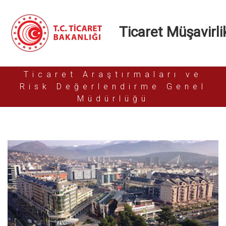
Ticaret Müşavirlik
Ticaret Araştırmaları ve
Risk Değerlendirme Genel
Müdürlüğü