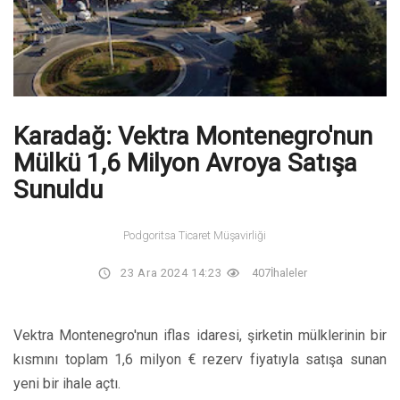
Karadağ: Vektra Montenegro'nun
Mülkü 1,6 Milyon Avroya Satışa
Sunuldu
Podgoritsa Ticaret Müşavirliği
23 Ara 2024 14:23
407
İhaleler
Vektra Montenegro'nun iflas idaresi, şirketin mülklerinin bir
kısmını toplam 1,6 milyon € rezerv fiyatıyla satışa sunan
yeni bir ihale açtı.