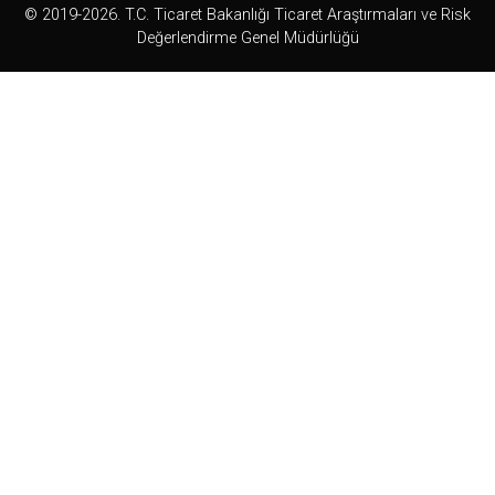
© 2019-2026. T.C. Ticaret Bakanlığı Ticaret Araştırmaları ve Risk
Değerlendirme Genel Müdürlüğü