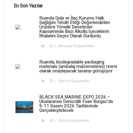
En Son Yazılar
Ruanda Gıda ve İlaç Kurumu Halk
Sağlığını Tehdit Ettiği Değerlendirilen
Ürünlere Yönelik Denetimler
Kapsamında Bazı Alkollü İçeceklerin
İthalatını Geçici Olarak Durdurdu
35
Mevzuat Değişiklikleri
Ruanda, biodegradable packaging
materials (ambalaj malzemelerini) resmi
olarak onaylayacak tasarıyı görüşüyor
33
Güncel Gelişmeler
BLACK SEA MARINE EXPO 2026 –
Uluslararası Denizcilik Fuarı Burgaz'da
9-11 Kasım 2026 Tarihlerinde
Gerçekleştirilecek
45
Güncel Gelişmeler