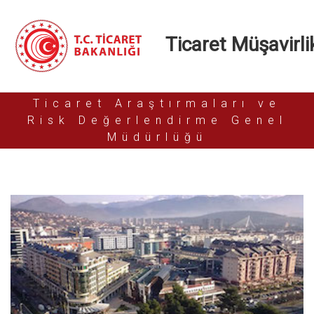
Ticaret Müşavirlik
Ticaret Araştırmaları ve
Risk Değerlendirme Genel
Müdürlüğü