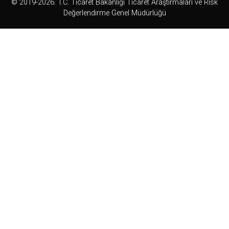
© 2019-2026. T.C. Ticaret Bakanlığı Ticaret Araştırmaları ve Risk
Değerlendirme Genel Müdürlüğü