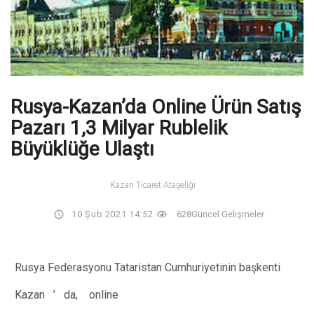
Rusya-Kazan’da Online Ürün Satış
Pazarı 1,3 Milyar Rublelik
Büyüklüğe Ulaştı
Kazan Ticaret Ataşeliği
10 Şub 2021 14:52
628
Güncel Gelişmeler
Rusya Federasyonu Tataristan Cumhuriyetinin başkenti
Kazan
’
da,
online