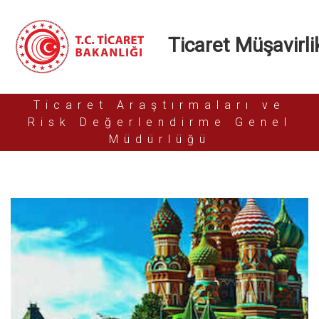
Ticaret Müşavirlik
Ticaret Araştırmaları ve
Risk Değerlendirme Genel
Müdürlüğü