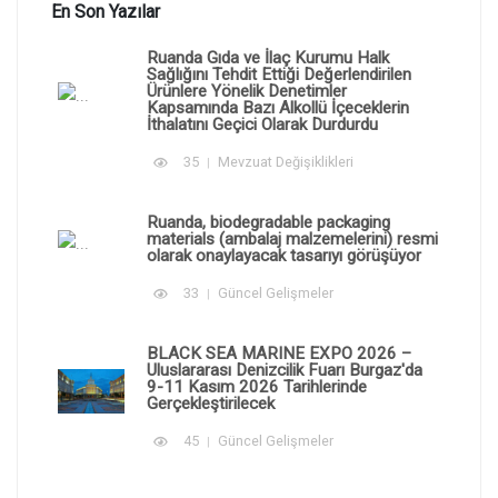
En Son Yazılar
Ruanda Gıda ve İlaç Kurumu Halk
Sağlığını Tehdit Ettiği Değerlendirilen
Ürünlere Yönelik Denetimler
Kapsamında Bazı Alkollü İçeceklerin
İthalatını Geçici Olarak Durdurdu
35
Mevzuat Değişiklikleri
Ruanda, biodegradable packaging
materials (ambalaj malzemelerini) resmi
olarak onaylayacak tasarıyı görüşüyor
33
Güncel Gelişmeler
BLACK SEA MARINE EXPO 2026 –
Uluslararası Denizcilik Fuarı Burgaz'da
9-11 Kasım 2026 Tarihlerinde
Gerçekleştirilecek
45
Güncel Gelişmeler