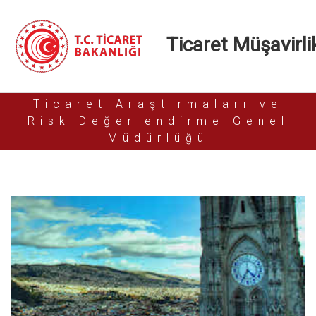
Ticaret Müşavirlik
Ticaret Araştırmaları ve
Risk Değerlendirme Genel
Müdürlüğü