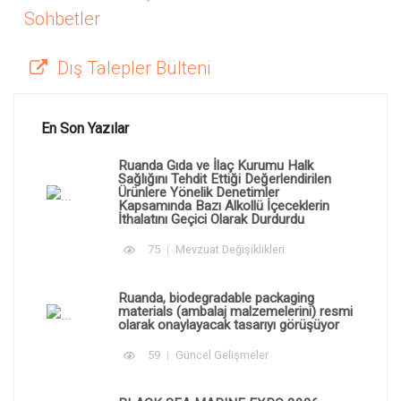
Sohbetler
Dış Talepler Bülteni
En Son Yazılar
Ruanda Gıda ve İlaç Kurumu Halk
Sağlığını Tehdit Ettiği Değerlendirilen
Ürünlere Yönelik Denetimler
Kapsamında Bazı Alkollü İçeceklerin
İthalatını Geçici Olarak Durdurdu
75
Mevzuat Değişiklikleri
Ruanda, biodegradable packaging
materials (ambalaj malzemelerini) resmi
olarak onaylayacak tasarıyı görüşüyor
59
Güncel Gelişmeler