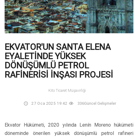
EKVATOR'UN SANTA ELENA
EYALETİNDE YÜKSEK
DÖNÜŞÜMLÜ PETROL
RAFİNERİSİ İNŞASI PROJESİ
Kito Ticaret Müşavirliği
27 Oca 2025 19:42
336
Güncel Gelişmeler
Ekvator Hükümeti, 2020 yılında Lenín Moreno hükümeti
döneminde önerilen yüksek dönüşümlü petrol rafineri