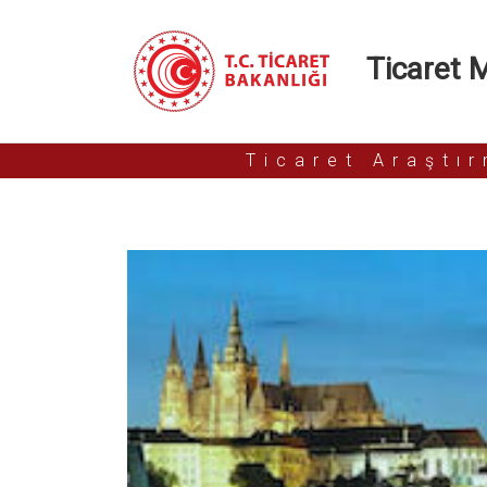
Ticaret Mü
Ticaret Araştı