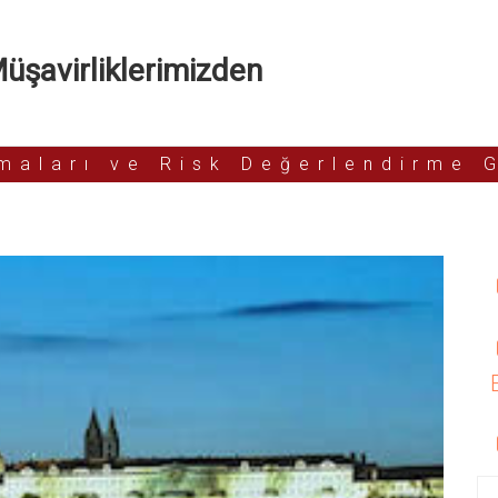
şavirliklerimizden
rmaları ve Risk Değerlendirme 