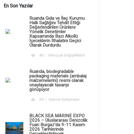
En Son Yazılar
Ruanda Gıda ve İlaç Kurumu
Halk Sağlığını Tehdit Ettiği
Değerlendirilen Ürünlere
Yönelik Denetimler
Kapsamında Bazı Alkollü
İçeceklerin İthalatını Geçici
Olarak Durdurdu
40
Mevzuat Değişiklikleri
Ruanda, biodegradable
packaging materials (ambalaj
malzemelerini) resmi olarak
onaylayacak tasarıyı
görüşüyor
39
Güncel Gelişmeler
BLACK SEA MARINE EXPO
2026 – Uluslararası Denizcilik
Fuarı Burgaz'da 9-11 Kasım
2026 Tarihlerinde
Gerçekleştirilecek