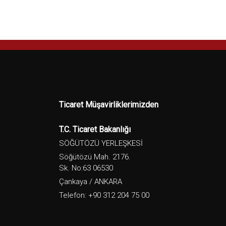
Ticaret Müşavirliklerimizden
T.C. Ticaret Bakanlığı
SÖĞÜTÖZÜ YERLEŞKESİ
Söğütözü Mah. 2176.
Sk. No:63 06530
Çankaya / ANKARA
Telefon: +90 312 204 75 00