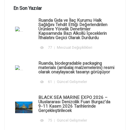
En Son Yazılar
Ruanda Gıda ve İlaç Kurumu Halk
Sağlığını Tehdit Ettiği Değerlendirilen
Ürünlere Yönelik Denetimler
Kapsamında Bazı Alkollü İçeceklerin
İthalatını Geçici Olarak Durdurdu
77
Mevzuat Değişiklikleri
Ruanda, biodegradable packaging
materials (ambalaj malzemelerini) resmi
olarak onaylayacak tasarıyı görüşüyor
61
Güncel Gelişmeler
BLACK SEA MARINE EXPO 2026 –
Uluslararası Denizcilik Fuarı Burgaz'da
9-11 Kasım 2026 Tarihlerinde
Gerçekleştirilecek
75
Güncel Gelişmeler