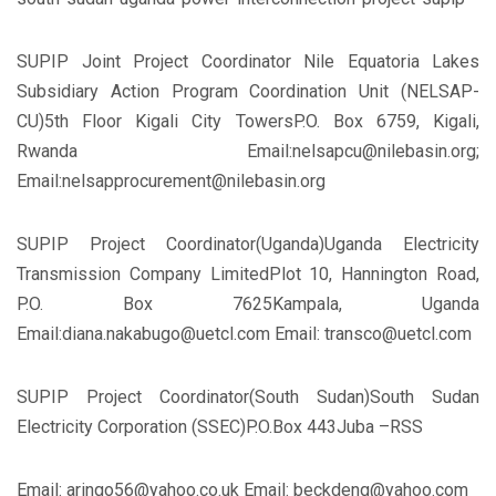
SUPIP Joint Project Coordinator Nile Equatoria Lakes
Subsidiary Action Program Coordination Unit (NELSAP-
CU)5th Floor Kigali City TowersP.O. Box 6759, Kigali,
Rwanda Email:nelsapcu@nilebasin.org;
Email:nelsapprocurement@nilebasin.org
SUPIP Project Coordinator(Uganda)Uganda Electricity
Transmission Company LimitedPlot 10, Hannington Road,
P.O. Box 7625Kampala, Uganda
Email:diana.nakabugo@uetcl.com Email: transco@uetcl.com
SUPIP Project Coordinator(South Sudan)South Sudan
Electricity Corporation (SSEC)P.O.Box 443Juba –RSS
Email: aringo56@yahoo.co.uk Email: beckdeng@yahoo.com