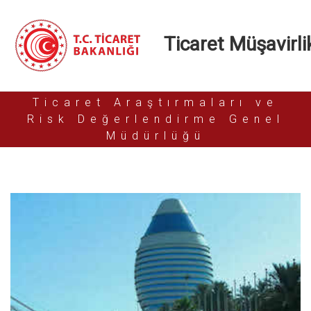
Ticaret Müşavirlik
Ticaret Araştırmaları ve
Risk Değerlendirme Genel
Müdürlüğü