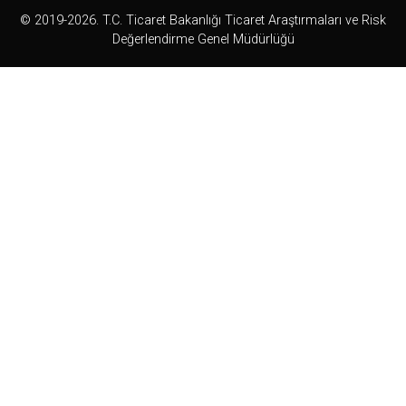
© 2019-2026. T.C. Ticaret Bakanlığı Ticaret Araştırmaları ve Risk
Değerlendirme Genel Müdürlüğü