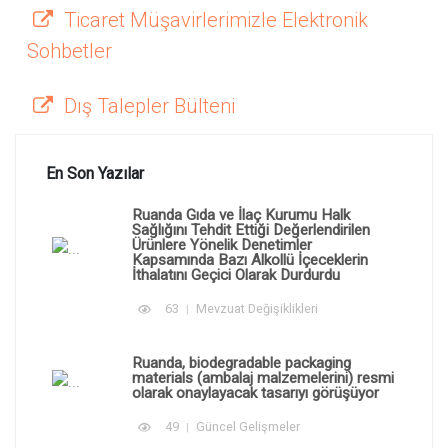
Ticaret Müşavirlerimizle Elektronik
Sohbetler
Dış Talepler Bülteni
En Son Yazılar
Ruanda Gıda ve İlaç Kurumu Halk
Sağlığını Tehdit Ettiği Değerlendirilen
Ürünlere Yönelik Denetimler
Kapsamında Bazı Alkollü İçeceklerin
İthalatını Geçici Olarak Durdurdu
63
Mevzuat Değişiklikleri
Ruanda, biodegradable packaging
materials (ambalaj malzemelerini) resmi
olarak onaylayacak tasarıyı görüşüyor
49
Güncel Gelişmeler