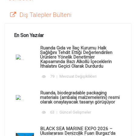
Dış Talepler Bülteni
En Son Yazılar
Ruanda Gıda ve İlaç Kurumu Halk
Sağlığını Tehdit Ettiği Değerlendirilen
Ürünlere Yönelik Denetimler
Kapsamında Bazı Alkollü İçeceklerin
İthalatını Geçici Olarak Durdurdu
79
Mevzuat Değişiklikleri
Ruanda, biodegradable packaging
materials (ambalaj malzemelerini) resmi
olarak onaylayacak tasarıyı görüşüyor
63
Güncel Gelişmeler
BLACK SEA MARINE EXPO 2026 –
Uluslararası Denizcilik Fuarı Burgaz'da