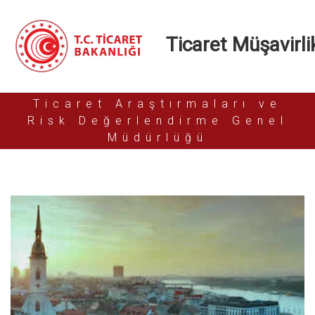
Ticaret Müşavirlik
Ticaret Araştırmaları ve
Risk Değerlendirme Genel
Müdürlüğü