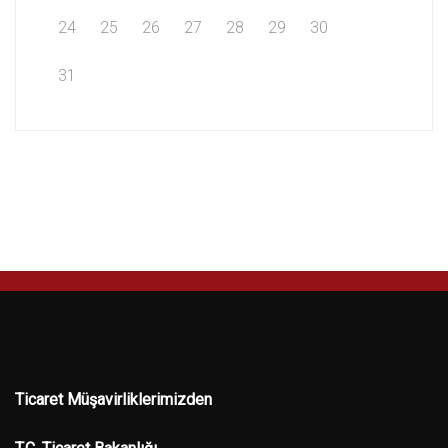
24
25
26
27
28
29
30
31
Ticaret Müşavirliklerimizden