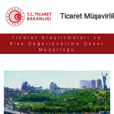
Ticaret Müşavirlik
Ticaret Araştırmaları ve
Risk Değerlendirme Genel
Müdürlüğü