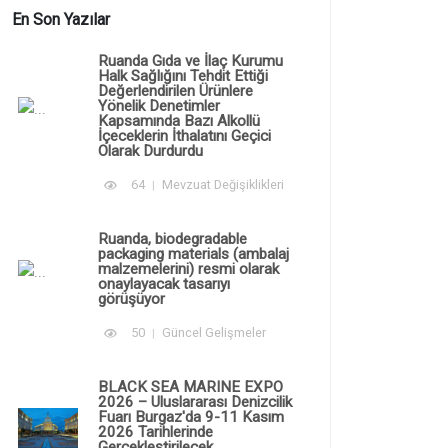
En Son Yazılar
Ruanda Gıda ve İlaç Kurumu
Halk Sağlığını Tehdit Ettiği
Değerlendirilen Ürünlere
Yönelik Denetimler
Kapsamında Bazı Alkollü
İçeceklerin İthalatını Geçici
Olarak Durdurdu
64
Mevzuat Değişiklikleri
Ruanda, biodegradable
packaging materials (ambalaj
malzemelerini) resmi olarak
onaylayacak tasarıyı
görüşüyor
50
Güncel Gelişmeler
BLACK SEA MARINE EXPO
2026 – Uluslararası Denizcilik
Fuarı Burgaz'da 9-11 Kasım
2026 Tarihlerinde
Gerçekleştirilecek