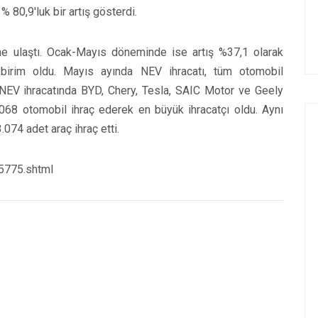
% 80,9'luk bir artış gösterdi.
me ulaştı. Ocak-Mayıs döneminde ise artış %37,1 olarak
birim oldu. Mayıs ayında NEV ihracatı, tüm otomobil
yı NEV ihracatında BYD, Chery, Tesla, SAIC Motor ve Geely
84.068 otomobil ihraç ederek en büyük ihracatçı oldu. Aynı
74 adet araç ihraç etti.
5775.shtml