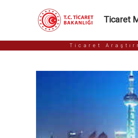
Ticaret Mü
Ticaret Araştı