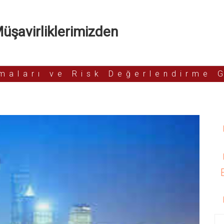
şavirliklerimizden
rmaları ve Risk Değerlendirme 