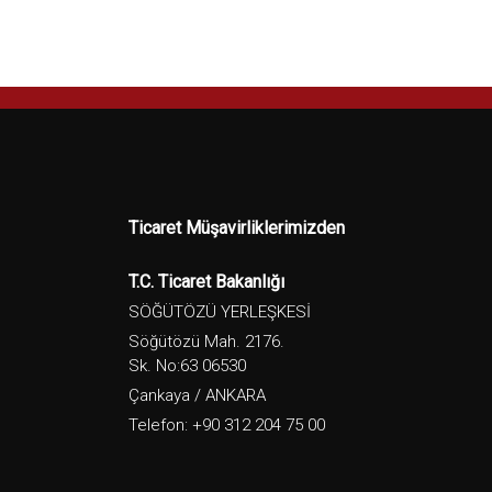
Ticaret Müşavirliklerimizden
T.C. Ticaret Bakanlığı
SÖĞÜTÖZÜ YERLEŞKESİ
Söğütözü Mah. 2176.
Sk. No:63 06530
Çankaya / ANKARA
Telefon: +90 312 204 75 00