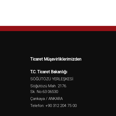
Ticaret Müşavirliklerimizden
T.C. Ticaret Bakanlığı
SÖĞÜTÖZÜ YERLEŞKESİ
Söğütözü Mah. 2176.
Sk. No:63 06530
Çankaya / ANKARA
Telefon: +90 312 204 75 00