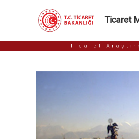
Ticaret Mü
Ticaret Araştı