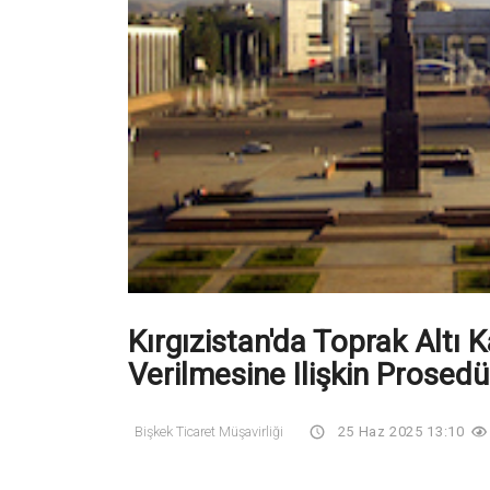
Kırgızistan'da Toprak Altı 
Verilmesine Ilişkin Prosedür
Bişkek Ticaret Müşavirliği
25 Haz 2025 13:10