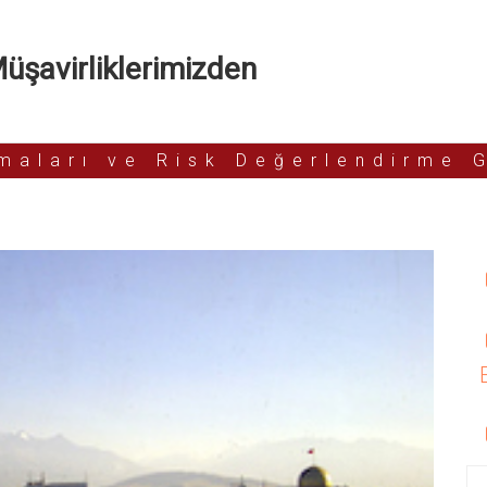
şavirliklerimizden
rmaları ve Risk Değerlendirme 