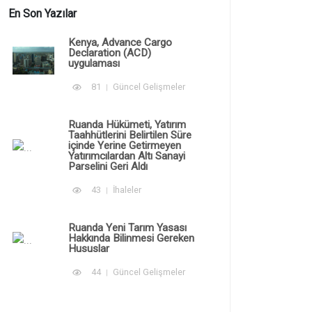
En Son Yazılar
Kenya, Advance Cargo
Declaration (ACD)
uygulaması
81
Güncel Gelişmeler
Ruanda Hükümeti, Yatırım
Taahhütlerini Belirtilen Süre
içinde Yerine Getirmeyen
Yatırımcılardan Altı Sanayi
Parselini Geri Aldı
43
İhaleler
Ruanda Yeni Tarım Yasası
Hakkında Bilinmesi Gereken
Hususlar
44
Güncel Gelişmeler