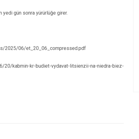
n yedi gün sonra yürürlüğe girer.
oads/2025/06/et_20_06_compressed.pdf
bmin-kr-budiet-vydavat-litsienzii-na-niedra-biez-