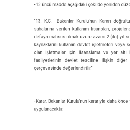
-13 üncü madde aşağıdaki şekilde yeniden düze
"13. K.C. Bakanlar Kurulu’nun Kararı doğrult
sahalarına verilen kullanım lisansları, projelen
defaya mahsus olmak üzere azami 2 (iki) yıl süreyl
kaynaklarını kullanan devlet işletmeleri veya 
olan işletmeler için lisanslama ve yer altı k
faaliyetlerinin devlet tesciline ilişkin diğ
çerçevesinde değerlendirilir."
-Karar, Bakanlar Kurulu'nun kararıyla daha önce 
uygulanacaktır.