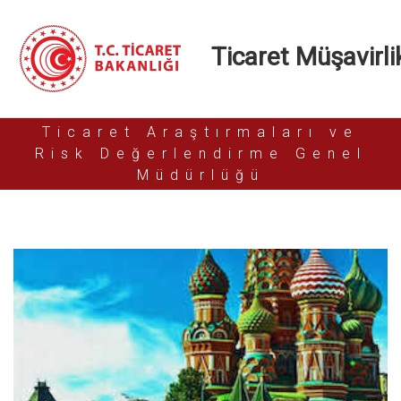
Ticaret Müşavirlik
Ticaret Araştırmaları ve
Risk Değerlendirme Genel
Müdürlüğü