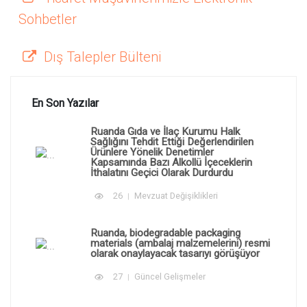
Sohbetler
Dış Talepler Bülteni
En Son Yazılar
Ruanda Gıda ve İlaç Kurumu Halk
Sağlığını Tehdit Ettiği Değerlendirilen
Ürünlere Yönelik Denetimler
Kapsamında Bazı Alkollü İçeceklerin
İthalatını Geçici Olarak Durdurdu
26
Mevzuat Değişiklikleri
Ruanda, biodegradable packaging
materials (ambalaj malzemelerini) resmi
olarak onaylayacak tasarıyı görüşüyor
27
Güncel Gelişmeler