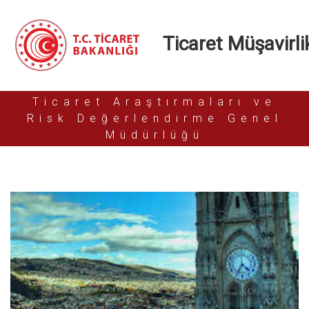
Ticaret Müşavirlik
Ticaret Araştırmaları ve
Risk Değerlendirme Genel
Müdürlüğü