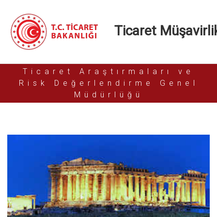
Ticaret Müşavirlik
Ticaret Araştırmaları ve
Risk Değerlendirme Genel
Müdürlüğü