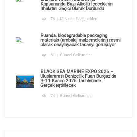
Kapsamında Bazı Alkollü İçeceklerin
İthalatını Geçici Olarak Durdurdu
76
Mevzuat Değişiklikleri
Ruanda, biodegradable packaging
materials (ambalaj malzemelerini) resmi
olarak onaylayacak tasarıyı görüşüyor
61
Güncel Gelişmeler
BLACK SEA MARINE EXPO 2026 –
Uluslararası Denizcilik Fuarı Burgaz'da
9-11 Kasım 2026 Tarihlerinde
Gerçekleştirilecek
74
Güncel Gelişmeler