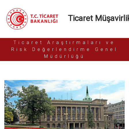
Ticaret Müşavirlik
Ticaret Araştırmaları ve
Risk Değerlendirme Genel
Müdürlüğü