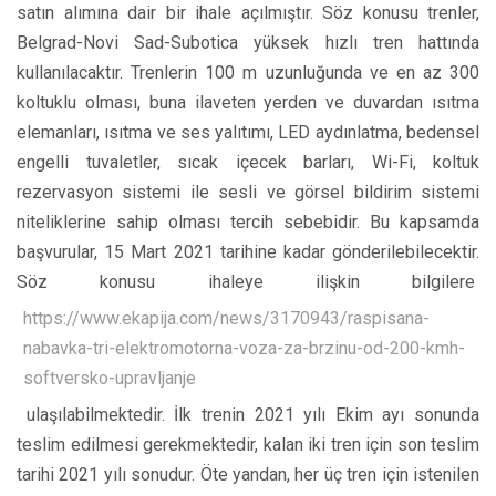
satın alımına dair bir ihale açılmıştır. Söz konusu trenler,
Belgrad-Novi Sad-Subotica yüksek hızlı tren hattında
kullanılacaktır. Trenlerin 100 m uzunluğunda ve en az 300
koltuklu olması, buna ilaveten yerden ve duvardan ısıtma
elemanları, ısıtma ve ses yalıtımı, LED aydınlatma, bedensel
engelli tuvaletler, sıcak içecek barları, Wi-Fi, koltuk
rezervasyon sistemi ile sesli ve görsel bildirim sistemi
niteliklerine sahip olması tercih sebebidir. Bu kapsamda
başvurular, 15 Mart 2021 tarihine kadar gönderilebilecektir.
Söz konusu ihaleye ilişkin bilgilere
https://www.ekapija.com/news/3170943/raspisana-
nabavka-tri-elektromotorna-voza-za-brzinu-od-200-kmh-
softversko-upravljanje
ulaşılabilmektedir. İlk trenin 2021 yılı Ekim ayı sonunda
teslim edilmesi gerekmektedir, kalan iki tren için son teslim
tarihi 2021 yılı sonudur. Öte yandan, her üç tren için istenilen