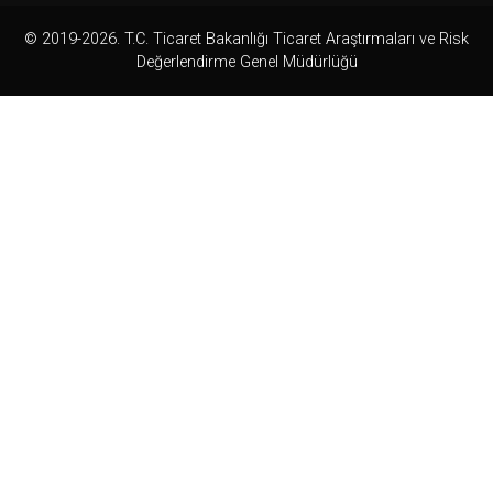
© 2019-2026. T.C. Ticaret Bakanlığı Ticaret Araştırmaları ve Risk
Değerlendirme Genel Müdürlüğü