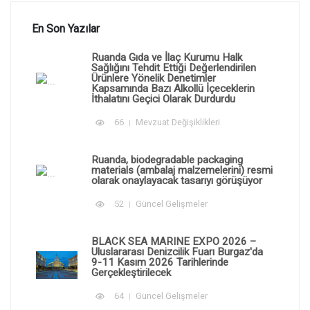
En Son Yazılar
Ruanda Gıda ve İlaç Kurumu Halk
Sağlığını Tehdit Ettiği Değerlendirilen
Ürünlere Yönelik Denetimler
Kapsamında Bazı Alkollü İçeceklerin
İthalatını Geçici Olarak Durdurdu
66
Mevzuat Değişiklikleri
Ruanda, biodegradable packaging
materials (ambalaj malzemelerini) resmi
olarak onaylayacak tasarıyı görüşüyor
52
Güncel Gelişmeler
BLACK SEA MARINE EXPO 2026 –
Uluslararası Denizcilik Fuarı Burgaz'da
9-11 Kasım 2026 Tarihlerinde
Gerçekleştirilecek
64
Güncel Gelişmeler