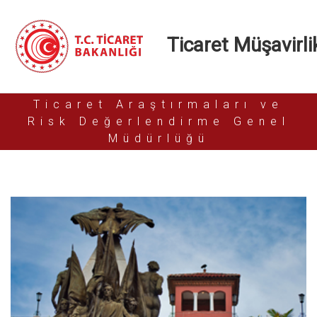
Ticaret Müşavirlik
Ticaret Araştırmaları ve
Risk Değerlendirme Genel
Müdürlüğü