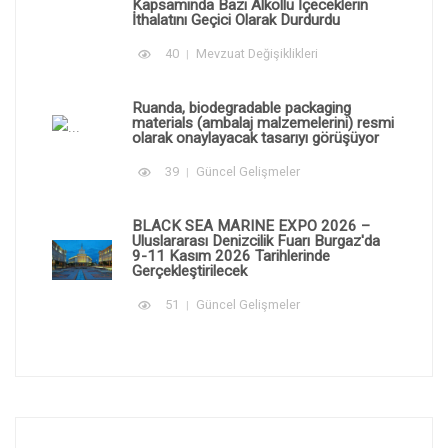
Kapsamında Bazı Alkollü İçeceklerin
İthalatını Geçici Olarak Durdurdu
40
Mevzuat Değişiklikleri
Ruanda, biodegradable packaging
materials (ambalaj malzemelerini) resmi
olarak onaylayacak tasarıyı görüşüyor
39
Güncel Gelişmeler
BLACK SEA MARINE EXPO 2026 –
Uluslararası Denizcilik Fuarı Burgaz'da
9-11 Kasım 2026 Tarihlerinde
Gerçekleştirilecek
51
Güncel Gelişmeler