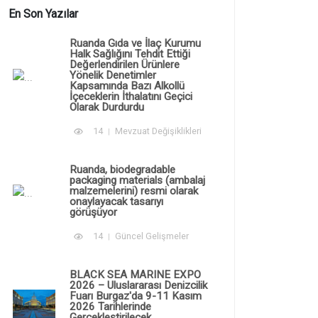
En Son Yazılar
Ruanda Gıda ve İlaç Kurumu
Halk Sağlığını Tehdit Ettiği
Değerlendirilen Ürünlere
Yönelik Denetimler
Kapsamında Bazı Alkollü
İçeceklerin İthalatını Geçici
Olarak Durdurdu
14
Mevzuat Değişiklikleri
Ruanda, biodegradable
packaging materials (ambalaj
malzemelerini) resmi olarak
onaylayacak tasarıyı
görüşüyor
14
Güncel Gelişmeler
BLACK SEA MARINE EXPO
2026 – Uluslararası Denizcilik
Fuarı Burgaz'da 9-11 Kasım
2026 Tarihlerinde
Gerçekleştirilecek