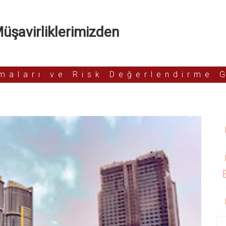
şavirliklerimizden
rmaları ve Risk Değerlendirme 