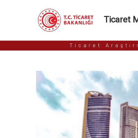
Ticaret Mü
Ticaret Araştı