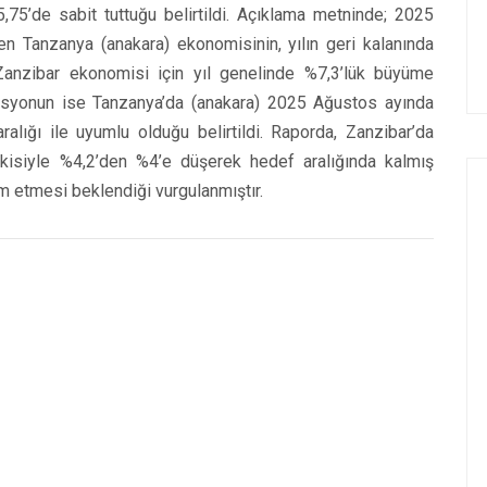
75’de sabit tuttuğu belirtildi. Açıklama metninde; 2025
en Tanzanya (anakara) ekonomisinin, yılın geri kalanında
anzibar ekonomisi için yıl genelinde %7,3’lük büyüme
flasyonun ise Tanzanya’da (anakara) 2025 Ağustos ayında
alığı ile uyumlu olduğu belirtildi. Raporda, Zanzibar’da
etkisiyle %4,2’den %4’e düşerek hedef aralığında kalmış
 etmesi beklendiği vurgulanmıştır.