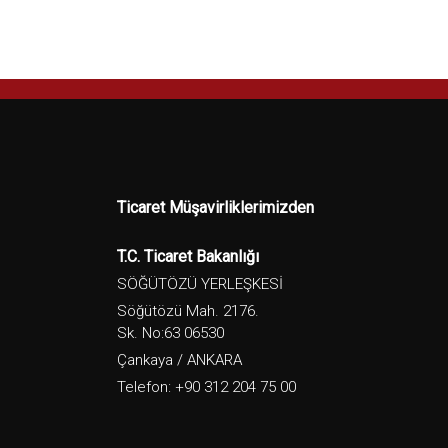
Ticaret Müşavirliklerimizden
T.C. Ticaret Bakanlığı
SÖĞÜTÖZÜ YERLEŞKESİ
Söğütözü Mah. 2176.
Sk. No:63 06530
Çankaya / ANKARA
Telefon: +90 312 204 75 00