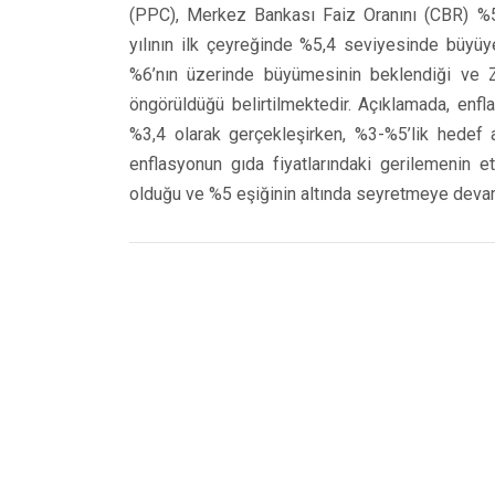
(PPC), Merkez Bankası Faiz Oranını (CBR) %5,
yılının ilk çeyreğinde %5,4 seviyesinde büyüy
%6’nın üzerinde büyümesinin beklendiği ve Z
öngörüldüğü belirtilmektedir. Açıklamada, en
%3,4 olarak gerçekleşirken, %3-%5’lik hedef ar
enflasyonun gıda fiyatlarındaki gerilemenin 
olduğu ve %5 eşiğinin altında seyretmeye devam