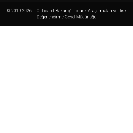
© 2019-2026. T.C. Ticaret Bakanlığı Ticaret Araştırmaları ve Risk
Değerlendirme Genel Müdürlüğü