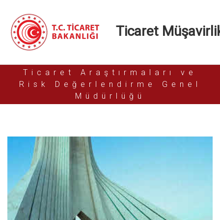
Ticaret Müşavirlik
Ticaret Araştırmaları ve
Risk Değerlendirme Genel
Müdürlüğü