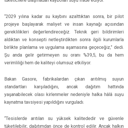
tüketicilere ulaşmadan kaybolan suyu ifade ediyor.
“2029 yılına kadar su kaybını azalttıktan sonra, bir pilot
projeye başlayarak maliyet ve insan kaynağı açısından
gereklilikleri değerlendireceğiz. Teknik geri bildirimleri
aldıktan ve konsepti netleştirdikten sonra ilgili kurumlarla
birlikte planlama ve uygulama aşamasına geçeceğiz,” dedi.
Şu anda gelir getirmeyen su oranı %39,5, bu da hem
verimliliği hem de kaliteyi olumsuz etkiliyor.
Bakan Gasore, fabrikalardan çıkan arıtılmış suyun
standartları karşıladığını, ancak dağıtım hattında
yaşanabilecek olası kirlenmeler nedeniyle halka hâlâ suyu
kaynatma tavsiyesi yapıldığını vurguladı.
“Tesislerde arıtılan su yüksek kalitededir ve güvenle
tüketilebilir; dağıtımdan önce de kontrol edilir. Ancak halkın