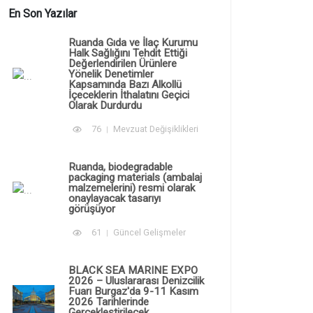
En Son Yazılar
Ruanda Gıda ve İlaç Kurumu
Halk Sağlığını Tehdit Ettiği
Değerlendirilen Ürünlere
Yönelik Denetimler
Kapsamında Bazı Alkollü
İçeceklerin İthalatını Geçici
Olarak Durdurdu
76
Mevzuat Değişiklikleri
Ruanda, biodegradable
packaging materials (ambalaj
malzemelerini) resmi olarak
onaylayacak tasarıyı
görüşüyor
61
Güncel Gelişmeler
BLACK SEA MARINE EXPO
2026 – Uluslararası Denizcilik
Fuarı Burgaz'da 9-11 Kasım
2026 Tarihlerinde
Gerçekleştirilecek