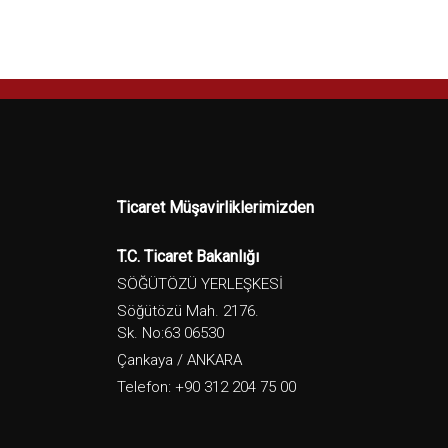
Ticaret Müşavirliklerimizden
T.C. Ticaret Bakanlığı
SÖĞÜTÖZÜ YERLEŞKESİ
Söğütözü Mah. 2176.
Sk. No:63 06530
Çankaya / ANKARA
Telefon: +90 312 204 75 00