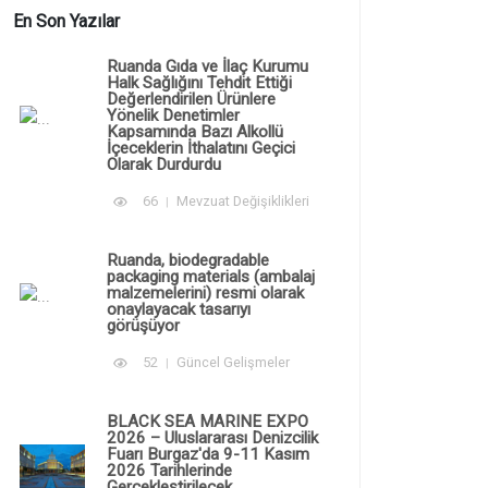
En Son Yazılar
Ruanda Gıda ve İlaç Kurumu
Halk Sağlığını Tehdit Ettiği
Değerlendirilen Ürünlere
Yönelik Denetimler
Kapsamında Bazı Alkollü
İçeceklerin İthalatını Geçici
Olarak Durdurdu
66
Mevzuat Değişiklikleri
Ruanda, biodegradable
packaging materials (ambalaj
malzemelerini) resmi olarak
onaylayacak tasarıyı
görüşüyor
52
Güncel Gelişmeler
BLACK SEA MARINE EXPO
2026 – Uluslararası Denizcilik
Fuarı Burgaz'da 9-11 Kasım
2026 Tarihlerinde
Gerçekleştirilecek