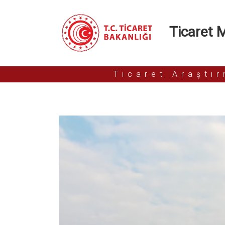
Ticaret Mü
Ticaret Araştı