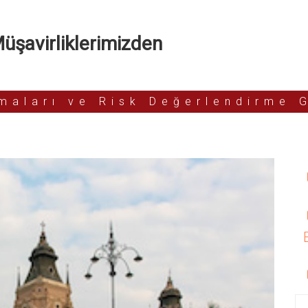
şavirliklerimizden
rmaları ve Risk Değerlendirme 