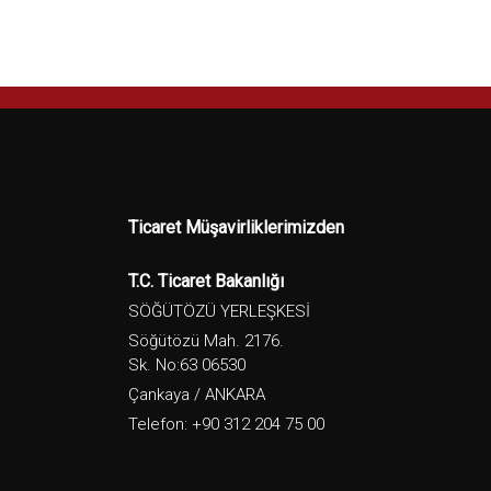
Ticaret Müşavirliklerimizden
T.C. Ticaret Bakanlığı
SÖĞÜTÖZÜ YERLEŞKESİ
Söğütözü Mah. 2176.
Sk. No:63 06530
Çankaya / ANKARA
Telefon: +90 312 204 75 00