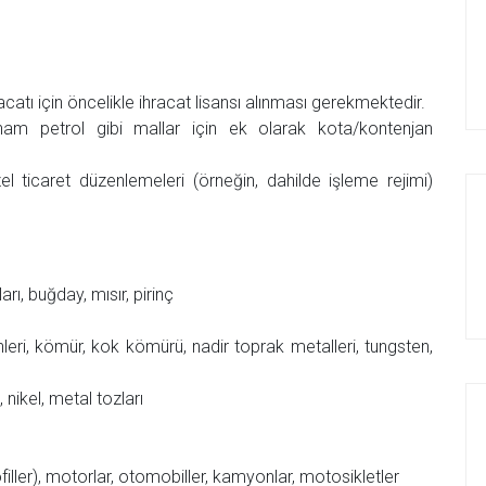
racatı için öncelikle ihracat lisansı alınması gerekmektedir.
r, ham petrol gibi mallar için ek olarak kota/kontenjan
l ticaret düzenlemeleri (örneğin, dahilde işleme rejimi)
rı, buğday, mısır, pirinç
nleri, kömür, kok kömürü, nadir toprak metalleri, tungsten,
 nikel, metal tozları
profiller), motorlar, otomobiller, kamyonlar, motosikletler