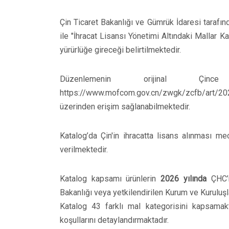
Çin Ticaret Bakanlığı ve Gümrük İdaresi tarafın
ile "İhracat Lisansı Yönetimi Altındaki Mallar K
yürürlüğe gireceği belirtilmektedir.
Düzenlemenin orijinal Çi
https://www.mofcom.gov.cn/zwgk/zcfb/art/2
üzerinden erişim sağlanabilmektedir.
Katalog’da Çin'in ihracatta lisans alınması mecb
verilmektedir.
Katalog kapsamı ürünlerin
2026 yılında
ÇHC’
Bakanlığı veya yetkilendirilen Kurum ve Kuruluşl
Katalog 43 farklı mal kategorisini kapsamakt
koşullarını detaylandırmaktadır.