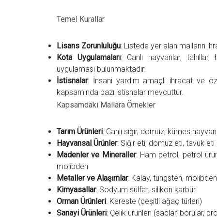
Temel Kurallar
Lisans Zorunluluğu
: Listede yer alan malların ih
Kota Uygulamaları
: Canlı hayvanlar, tahılla
uygulaması bulunmaktadır.
İstisnalar
: İnsani yardım amaçlı ihracat ve öze
kapsamında bazı istisnalar mevcuttur.
Kapsamdaki Mallara Örnekler
Tarım Ürünleri
: Canlı sığır, domuz, kümes hayvanla
Hayvansal Ürünler
: Sığır eti, domuz eti, tavuk eti
Madenler ve Mineraller
: Ham petrol, petrol ürü
molibden
Metaller ve Alaşımlar
: Kalay, tungsten, molibden,
Kimyasallar
: Sodyum sülfat, silikon karbür
Orman Ürünleri
: Kereste (çeşitli ağaç türleri)
Sanayi Ürünleri
: Çelik ürünleri (saclar, borular, 