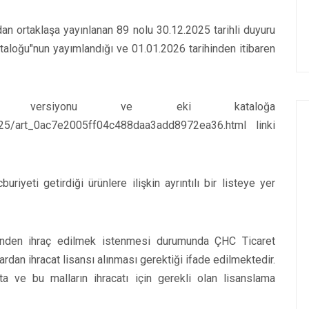
dan ortaklaşa yayınlanan 89 nolu 30.12.2025 tarihli duyuru
ataloğu"nun yayımlandığı ve 01.01.2026 tarihinden itibaren
nce versiyonu ve eki kataloğa
025/art_0ac7e2005ff04c488daa3add8972ea36.html linki
uriyeti getirdiği ürünlere ilişkin ayrıntılı bir listeye yer
nden ihraç edilmek istenmesi durumunda ÇHC Ticaret
ardan ihracat lisansı alınması gerektiği ifade edilmektedir.
a ve bu malların ihracatı için gerekli olan lisanslama