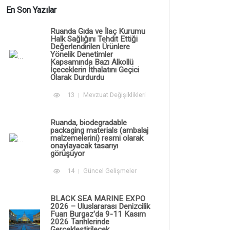
En Son Yazılar
Ruanda Gıda ve İlaç Kurumu
Halk Sağlığını Tehdit Ettiği
Değerlendirilen Ürünlere
Yönelik Denetimler
Kapsamında Bazı Alkollü
İçeceklerin İthalatını Geçici
Olarak Durdurdu
13
Mevzuat Değişiklikleri
Ruanda, biodegradable
packaging materials (ambalaj
malzemelerini) resmi olarak
onaylayacak tasarıyı
görüşüyor
14
Güncel Gelişmeler
BLACK SEA MARINE EXPO
2026 – Uluslararası Denizcilik
Fuarı Burgaz'da 9-11 Kasım
2026 Tarihlerinde
Gerçekleştirilecek