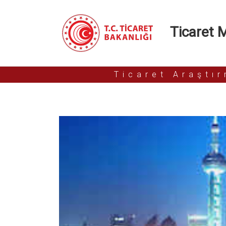
Ticaret Mü
Ticaret Araştı