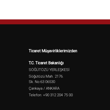
Ticaret Müşavirliklerimizden
T.C. Ticaret Bakanlığı
SÖĞÜTÖZÜ YERLEŞKESİ
Söğütözü Mah. 2176.
Sk. No:63 06530
Çankaya / ANKARA
Telefon: +90 312 204 75 00