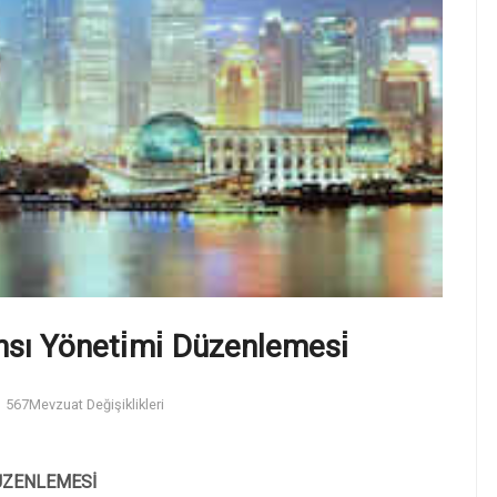
nsı Yöneti̇mi̇ Düzenlemesi̇
567
Mevzuat Değişiklikleri
DÜZENLEMESİ