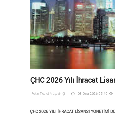
ÇHC 2026 Yılı İhracat Li̇sa
Pekin Ticaret Müşavirliği
08 Oca 2026 05:40
ÇHC 2026 YILI İHRACAT LİSANSI YÖNETİMİ 