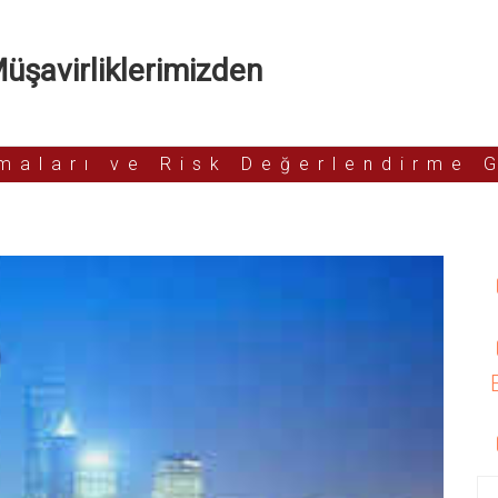
şavirliklerimizden
rmaları ve Risk Değerlendirme 