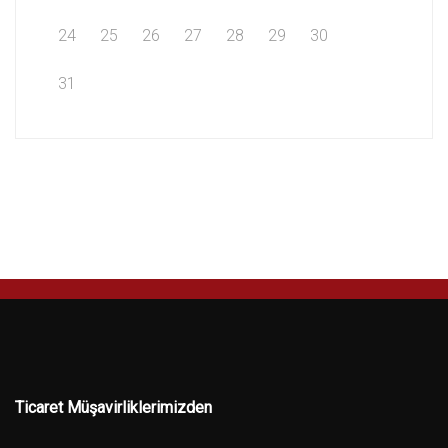
24
25
26
27
28
29
30
31
Ticaret Müşavirliklerimizden