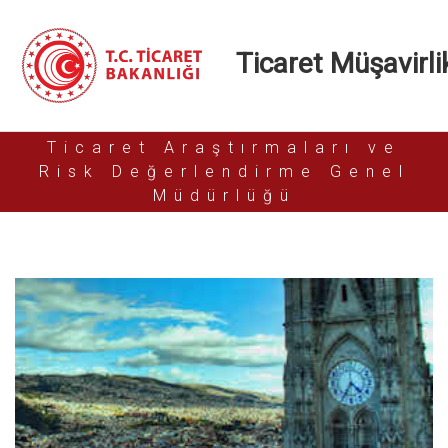
Ticaret Müşavirlik
Ticaret Araştırmaları ve
Risk Değerlendirme Genel
Müdürlüğü