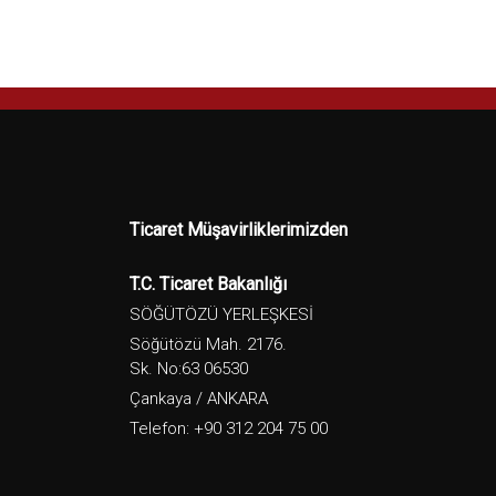
Ticaret Müşavirliklerimizden
T.C. Ticaret Bakanlığı
SÖĞÜTÖZÜ YERLEŞKESİ
Söğütözü Mah. 2176.
Sk. No:63 06530
Çankaya / ANKARA
Telefon: +90 312 204 75 00