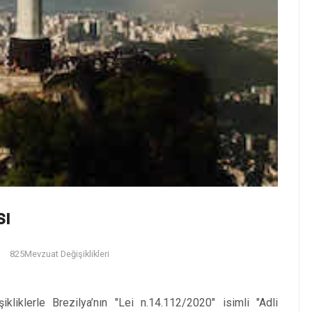
sı
825
Mevzuat Değişiklikleri
liklerle Brezilya’nın "Lei n.14.112/2020" isimli "Adli