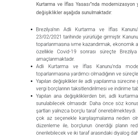
Kurtarma ve İflas Yasası”nda modernizasyon yapı
değişiklikler aşağıda sunulmaktadır:
Brezilya’nın Adli Kurtarma ve İflas Kanunu’n
23/02/2021 tarihinde yürürlüğe girmiştir. Kanunu
toparlanmasına ivme kazandırmak, ekonomik aktiv
özellikle Covid-19 sonrası süreçte Brezil
amaçlanmaktadır.
Adli Kurtarma ve İflas Kanunu’nda modernl
toparlanmasına yardımcı olmadığının ve süreçler
Yapılan değişiklikler ile adli yapılanma sürecine
vergi borçlarının taksitlendirilmesi ve indirime ta
Yapılan ana değişikliklerden biri, adli kurtar
sunulabilecek olmasıdır. Daha önce söz konusu
şartları yalnızca borçlu taraf önerebilmekteydi.
çok az seçenekle karşılaşmalarına neden olm
düzenleme ile, borçlunun önerdiği planın re
önerilebilecek ve iki taraf arasındaki diyalog daha