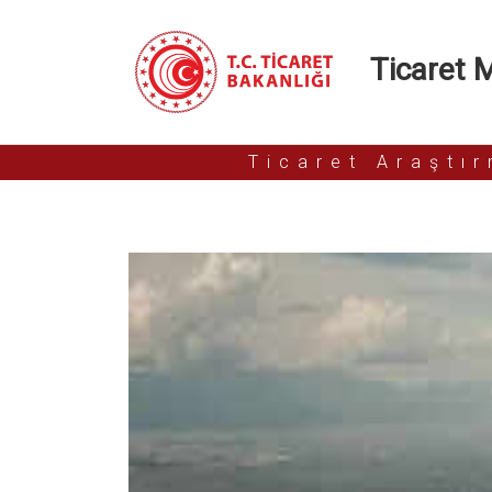
Ticaret Mü
Ticaret Araştı