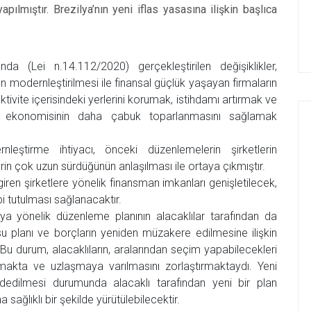
lmıştır. Brezilya’nın yeni iflas yasasına ilişkin başlıca
da (Lei n.14.112/2020) gerçekleştirilen değişiklikler,
n modernleştirilmesi ile finansal güçlük yaşayan firmaların
ite içerisindeki yerlerini korumak, istihdamı artırmak ve
ya ekonomisinin daha çabuk toparlanmasını sağlamak
eştirme ihtiyacı, önceki düzenlemelerin şirketlerin
in çok uzun sürdüğünün anlaşılması ile ortaya çıkmıştır.
 giren şirketlere yönelik finansman imkanları genişletilecek,
bi tutulması sağlanacaktır.
maya yönelik düzenleme planının alacaklılar tarafından da
 planı ve borçların yeniden müzakere edilmesine ilişkin
 Bu durum, alacaklıların, aralarından seçim yapabilecekleri
akta ve uzlaşmaya varılmasını zorlaştırmaktaydı. Yeni
ddedilmesi durumunda alacaklı tarafından yeni bir plan
 sağlıklı bir şekilde yürütülebilecektir.