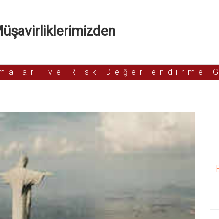
şavirliklerimizden
rmaları ve Risk Değerlendirme 