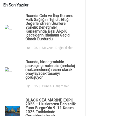
En Son Yazılar
Ruanda Gıda ve İlaç Kurumu
Halk Sağlığını Tehdit Ettiği
Değerlendirilen Ürünlere
Yönelik Denetimler
Kapsamında Bazı Alkollü
İçeceklerin İthalatını Geçici
Olarak Durdurdu
36
Mevzuat Değişiklikleri
Ruanda, biodegradable
packaging materials (ambalaj
malzemelerini) resmi olarak
onaylayacak tasarıyı
görüşüyor
35
Güncel Gelişmeler
BLACK SEA MARINE EXPO
2026 – Uluslararası Denizcilik
Fuarı Burgaz'da 9-11 Kasım
2026 Tarihlerinde
Gerçekleştirilecek