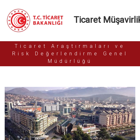
Ticaret Müşavirlik
Ticaret Araştırmaları ve
Risk Değerlendirme Genel
Müdürlüğü