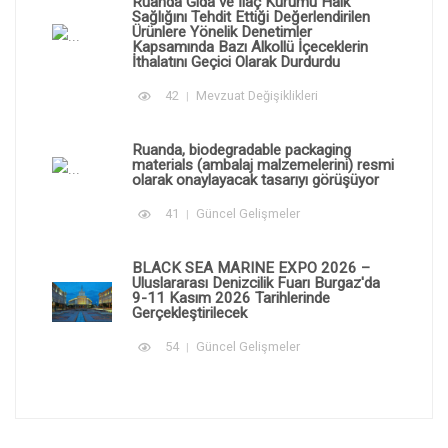
Ruanda Gıda ve İlaç Kurumu Halk
Sağlığını Tehdit Ettiği Değerlendirilen
Ürünlere Yönelik Denetimler
Kapsamında Bazı Alkollü İçeceklerin
İthalatını Geçici Olarak Durdurdu
42
Mevzuat Değişiklikleri
Ruanda, biodegradable packaging
materials (ambalaj malzemelerini) resmi
olarak onaylayacak tasarıyı görüşüyor
41
Güncel Gelişmeler
BLACK SEA MARINE EXPO 2026 –
Uluslararası Denizcilik Fuarı Burgaz'da
9-11 Kasım 2026 Tarihlerinde
Gerçekleştirilecek
54
Güncel Gelişmeler