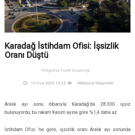
Karadağ İstihdam Ofisi: İşsizlik
Oranı Düştü
Podgoritsa Ticaret Müşavirliği
15 Oca 2026 15:35
146
Güncel Gelişmeler
Aralık ayı sonu itibarıyla Karadağ'da 28.300 işsiz
bulunuyordu; bu rakam Kasım ayına göre %1,4 daha az.
İstihdam Ofisi 'ne göre, işsizlik oranı Aralık ayı sonunda