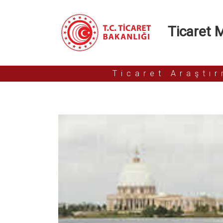
Ticaret Mü
Ticaret Araştı