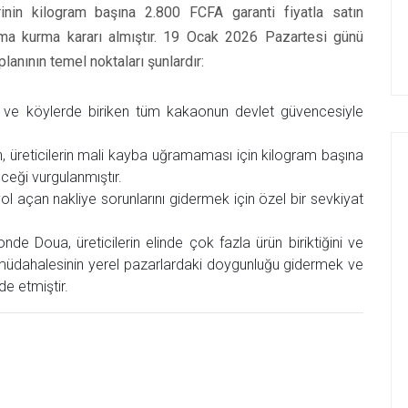
erinin kilogram başına 2.800 FCFA garanti fiyatla satın
zma kurma kararı almıştır. 19 Ocak 2026 Pazartesi günü
lanının temel noktaları şunlardır:
da ve köylerde biriken tüm kakaonun devlet güvencesiyle
 üreticilerin mali kayba uğramaması için kilogram başına
eceği vurgulanmıştır.
yol açan nakliye sorunlarını gidermek için özel bir sevkiyat
 Doua, üreticilerin elinde çok fazla ürün biriktiğini ve
bu müdahalesinin yerel pazarlardaki doygunluğu gidermek ve
de etmiştir.