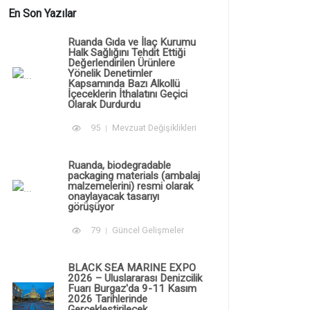
En Son Yazılar
Ruanda Gıda ve İlaç Kurumu
Halk Sağlığını Tehdit Ettiği
Değerlendirilen Ürünlere
Yönelik Denetimler
Kapsamında Bazı Alkollü
İçeceklerin İthalatını Geçici
Olarak Durdurdu
95
Mevzuat Değişiklikleri
Ruanda, biodegradable
packaging materials (ambalaj
malzemelerini) resmi olarak
onaylayacak tasarıyı
görüşüyor
79
Güncel Gelişmeler
BLACK SEA MARINE EXPO
2026 – Uluslararası Denizcilik
Fuarı Burgaz'da 9-11 Kasım
2026 Tarihlerinde
Gerçekleştirilecek