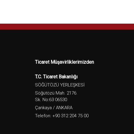
Ticaret Müşavirliklerimizden
T.C. Ticaret Bakanlığı
SÖĞÜTÖZÜ YERLEŞKESİ
Söğütözü Mah. 2176.
Sk. No:63 06530
Çankaya / ANKARA
Telefon: +90 312 204 75 00