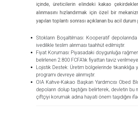
içinde, üreticilerin elindeki kakao çekirdekl
alınmasını hızlandırmak için özel bir mekani
yapılan toplantı sonrası açıklanan bu acil durum p
Stokların Boşaltılması: Kooperatif depoların
ivedilikle teslim alınması taahhüt edilmiştir.
Fiyat Koruması: Piyasadaki doygunluğa rağmen,
belirlenen 2.800 FCFA'lık fiyattan taviz verilmey
Lojistik Destek: Üretim bölgelerinde tıkanıklığa 
programı devreye alınmıştır.
OIA Kahve-Kakao Başkan Yardımcısı Obed Blonde
depoların dolup taştığını belirterek, devletin 
çiftçiyi korumak adına hayati önem taşıdığını ifa