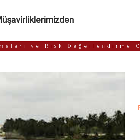
şavirliklerimizden
rmaları ve Risk Değerlendirme 