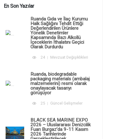
En Son Yazılar
Ruanda Gıda ve İlaç Kurumu
Halk Sağlığını Tehdit Ettiği
Değerlendirilen Ürünlere
Yönelik Denetimler
Kapsamında Bazı Alkollü
İçeceklerin İthalatını Geçici
Olarak Durdurdu
24
Mevzuat Değişiklikleri
Ruanda, biodegradable
packaging materials (ambalaj
malzemelerini) resmi olarak
onaylayacak tasarıyı
görüşüyor
25
Güncel Gelişmeler
BLACK SEA MARINE EXPO
2026 – Uluslararası Denizcilik
Fuarı Burgaz'da 9-11 Kasım
2026 Tarihlerinde
Gerçekleştirilecek