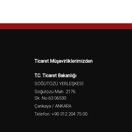
Ticaret Müşavirliklerimizden
T.C. Ticaret Bakanlığı
SÖĞÜTÖZÜ YERLEŞKESİ
Söğütözü Mah. 2176.
Sk. No:63 06530
Çankaya / ANKARA
Telefon: +90 312 204 75 00