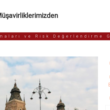
şavirliklerimizden
rmaları ve Risk Değerlendirme 