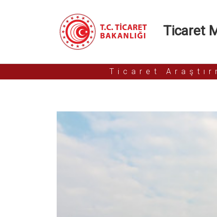
Ticaret Mü
Ticaret Araştı