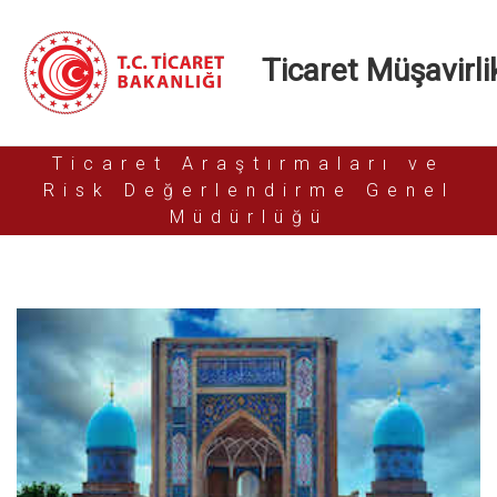
Ticaret Müşavirlik
Ticaret Araştırmaları ve
Risk Değerlendirme Genel
Müdürlüğü