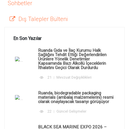
Sohbetler
Dış Talepler Bülteni
En Son Yazılar
Ruanda Gıda ve İlaç Kurumu Halk
Sağlığını Tehdit Ettiği Değerlendirilen
Ürünlere Yönelik Denetimler
Kapsamında Bazı Alkollü İçeceklerin
İthalatını Geçici Olarak Durdurdu
21
Mevzuat Değişiklikleri
Ruanda, biodegradable packaging
materials (ambalaj malzemelerini) resmi
olarak onaylayacak tasarıyı görüşüyor
22
Güncel Gelişmeler
BLACK SEA MARINE EXPO 2026 –