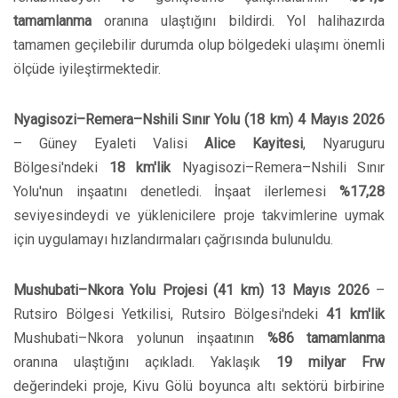
tamamlanma
oranına ulaştığını bildirdi. Yol halihazırda
tamamen geçilebilir durumda olup bölgedeki ulaşımı önemli
ölçüde iyileştirmektedir.
Nyagisozi–Remera–Nshili Sınır Yolu (18 km)
4 Mayıs 2026
– Güney Eyaleti Valisi
Alice Kayitesi
, Nyaruguru
Bölgesi'ndeki
18 km'lik
Nyagisozi–Remera–Nshili Sınır
Yolu'nun inşaatını denetledi. İnşaat ilerlemesi
%17,28
seviyesindeydi ve yüklenicilere proje takvimlerine uymak
için uygulamayı hızlandırmaları çağrısında bulunuldu.
Mushubati–Nkora Yolu Projesi (41 km)
13 Mayıs 2026
–
Rutsiro Bölgesi Yetkilisi, Rutsiro Bölgesi'ndeki
41 km'lik
Mushubati–Nkora yolunun inşaatının
%86 tamamlanma
oranına ulaştığını açıkladı. Yaklaşık
19 milyar Frw
değerindeki proje, Kivu Gölü boyunca altı sektörü birbirine