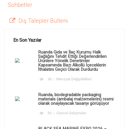
Sohbetler
Dış Talepler Bülteni
En Son Yazılar
Ruanda Gıda ve İlaç Kurumu Halk
Sağlığını Tehdit Ettiği Değerlendirilen
Ürünlere Yönelik Denetimler
Kapsamında Bazı Alkollü İçeceklerin
İthalatını Geçici Olarak Durdurdu
36
Mevzuat Değişiklikleri
Ruanda, biodegradable packaging
materials (ambalaj malzemelerini) resmi
olarak onaylayacak tasarıyı görüşüyor
36
Güncel Gelişmeler
BLACK SEA MARINE EXPO 2026 –