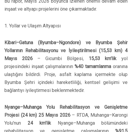
Bu rapor, Mayıs 2026 boyunca izlenen önemli devam eden
inşaat ve altyapı projelerini öne çıkarmaktadır.
1. Yollar ve Ulaşım Altyapısı
Kibari–Gatuna (Byumba–Ngondore) ve Byumba Şehir
Yollarının Rehabilitasyonu ve İyileştirilmesi (15,53 km)
4
Mayıs 2026
– Gicumbi Bölgesi,
15,53 km'lik
yol
projesindeki inşaat çalışmalarının
%40 tamamlanma
oranına
ulaştığını bildirdi. Proje, asfalt kaplama içermekte olup
Byumba Şehri içindeki hareketliliği, kentsel gelişimi ve
bağlantıyı iyileştirmesi beklenmektedir.
Nyange–Muhanga Yolu Rehabilitasyon ve Genişletme
Projesi (24 km)
25 Mayıs 2026
– RTDA, Muhanga–Karongi
Yolu'nun
24 km'lik
Nyange–Muhanga bölümündeki
rehabilitasyon ve genişletme çalışmalarının
%91,5