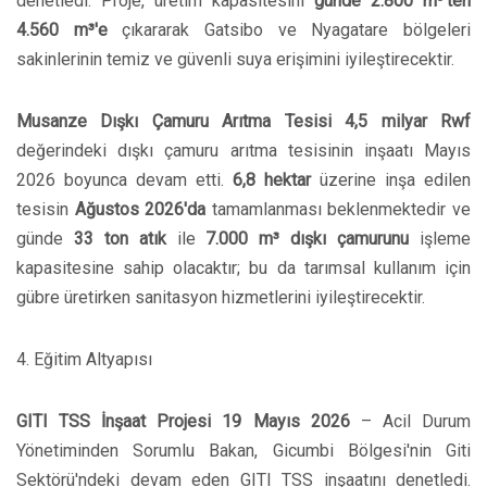
denetledi. Proje, üretim kapasitesini
günde 2.800 m³'ten
4.560 m³'e
çıkararak Gatsibo ve Nyagatare bölgeleri
sakinlerinin temiz ve güvenli suya erişimini iyileştirecektir.
Musanze Dışkı Çamuru Arıtma Tesisi
4,5 milyar Rwf
değerindeki dışkı çamuru arıtma tesisinin inşaatı Mayıs
2026 boyunca devam etti.
6,8 hektar
üzerine inşa edilen
tesisin
Ağustos 2026'da
tamamlanması beklenmektedir ve
günde
33 ton atık
ile
7.000 m³ dışkı çamurunu
işleme
kapasitesine sahip olacaktır; bu da tarımsal kullanım için
gübre üretirken sanitasyon hizmetlerini iyileştirecektir.
4. Eğitim Altyapısı
GITI TSS İnşaat Projesi
19 Mayıs 2026
– Acil Durum
Yönetiminden Sorumlu Bakan, Gicumbi Bölgesi'nin Giti
Sektörü'ndeki devam eden GITI TSS inşaatını denetledi.