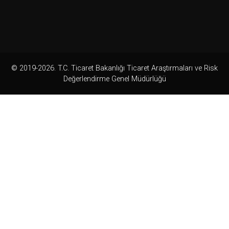
© 2019-2026. T.C. Ticaret Bakanlığı Ticaret Araştırmaları ve Risk
Değerlendirme Genel Müdürlüğü