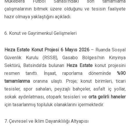
Mukebera Futbol Sahası'ndaki son tamamlama
çalışmalarının bitmek üzere olduğunu ve tesisin faaliyete
hazır olmaya yaklaştığını açıkladı.
6. Konut ve Gayrimenkul Gelişmeleri
Heza Estate Konut Projesi
6 Mayıs 2026
– Ruanda Sosyal
Güvenlik Kurulu (RSSB), Gasabo Bölgesi'nin Kinyinya
Sektörü, Batsinda'da bulunan
Heza Estate
konut projesini
resmen tanıttı. İnşaat, raporlama döneminde
%90
tamamlanma
oranına ulaştı. Proje; konut birimleri, ticari
tesisler, spor sahaları, peyzajlı bahçeler, asfalt iç yollar,
sokak aydınlatması, otopark tesisleri ve
orta gelirli haneler
için tasarlanmış topluluk olanaklarını içermektedir.
7. Çevresel ve İklim Dayanıklılığı Altyapısı