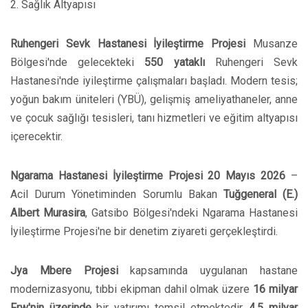
2. Sağlık Altyapısı
Ruhengeri Sevk Hastanesi İyileştirme Projesi
Musanze
Bölgesi'nde gelecekteki
550 yataklı
Ruhengeri Sevk
Hastanesi'nde iyileştirme çalışmaları başladı. Modern tesis;
yoğun bakım üniteleri (YBÜ), gelişmiş ameliyathaneler, anne
ve çocuk sağlığı tesisleri, tanı hizmetleri ve eğitim altyapısı
içerecektir.
Ngarama Hastanesi İyileştirme Projesi
20 Mayıs 2026
–
Acil Durum Yönetiminden Sorumlu Bakan
Tuğgeneral (E.)
Albert Murasira
, Gatsibo Bölgesi'ndeki Ngarama Hastanesi
İyileştirme Projesi'ne bir denetim ziyareti gerçekleştirdi.
Jya Mbere Projesi
kapsamında uygulanan hastane
modernizasyonu, tıbbi ekipman dahil olmak üzere
16 milyar
Frw'nin üzerinde
bir yatırımı temsil etmektedir.
4,5 milyar