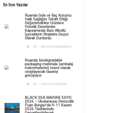
En Son Yazılar
Ruanda Gıda ve İlaç Kurumu
Halk Sağlığını Tehdit Ettiği
Değerlendirilen Ürünlere
Yönelik Denetimler
Kapsamında Bazı Alkollü
İçeceklerin İthalatını Geçici
Olarak Durdurdu
40
Mevzuat Değişiklikleri
Ruanda, biodegradable
packaging materials (ambalaj
malzemelerini) resmi olarak
onaylayacak tasarıyı
görüşüyor
39
Güncel Gelişmeler
BLACK SEA MARINE EXPO
2026 – Uluslararası Denizcilik
Fuarı Burgaz'da 9-11 Kasım
2026 Tarihlerinde
Gerçekleştirilecek