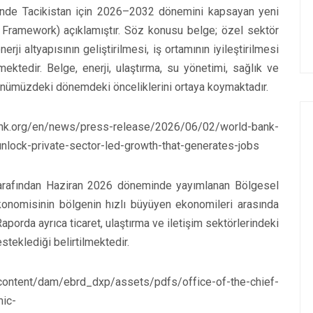
inde Tacikistan için 2026–2032 dönemini kapsayan yeni
p Framework) açıklamıştır. Söz konusu belge; özel sektör
ji altyapısının geliştirilmesi, iş ortamının iyileştirilmesi
mektedir. Belge, enerji, ulaştırma, su yönetimi, sağlık ve
önümüzdeki dönemdeki önceliklerini ortaya koymaktadır.
nk.org/en/news/press-release/2026/06/02/world-bank-
-unlock-private-sector-led-growth-that-generates-jobs
arafından Haziran 2026 döneminde yayımlanan Bölgesel
konomisinin bölgenin hızlı büyüyen ekonomileri arasında
porda ayrıca ticaret, ulaştırma ve iletişim sektörlerindeki
steklediği belirtilmektedir.
nt/dam/ebrd_dxp/assets/pdfs/office-of-the-chief-
ic-