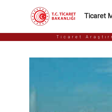
Ticaret Mü
Ticaret Araştı