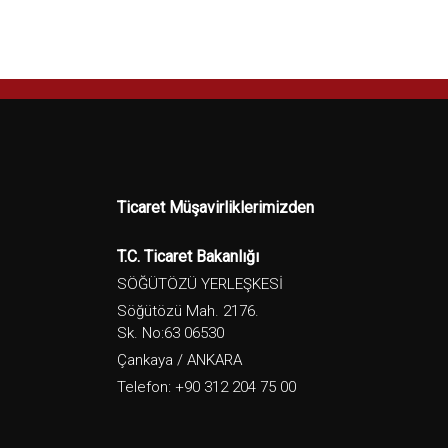
Ticaret Müşavirliklerimizden
T.C. Ticaret Bakanlığı
SÖĞÜTÖZÜ YERLEŞKESİ
Söğütözü Mah. 2176.
Sk. No:63 06530
Çankaya / ANKARA
Telefon: +90 312 204 75 00