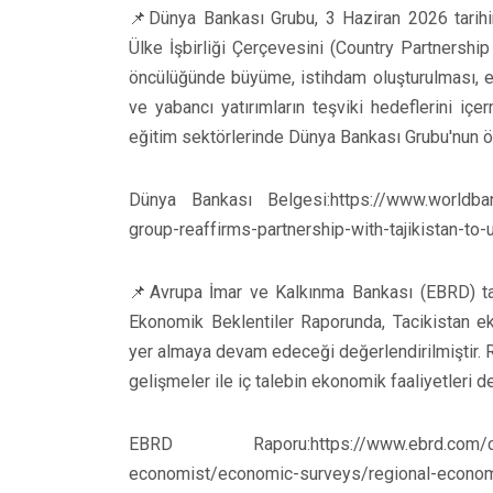
📌Dünya Bankası Grubu, 3 Haziran 2026 tarih
Ülke İşbirliği Çerçevesini (Country Partnershi
öncülüğünde büyüme, istihdam oluşturulması, ener
ve yabancı yatırımların teşviki hedeflerini içer
eğitim sektörlerinde Dünya Bankası Grubu'nun 
Dünya Bankası Belgesi:https://www.worldba
group-reaffirms-partnership-with-tajikistan-to
📌Avrupa İmar ve Kalkınma Bankası (EBRD) t
Ekonomik Beklentiler Raporunda, Tacikistan e
yer almaya devam edeceği değerlendirilmiştir. Ra
gelişmeler ile iç talebin ekonomik faaliyetleri de
EBRD Raporu:https://www.ebrd.com/conte
economist/economic-surveys/regional-econom