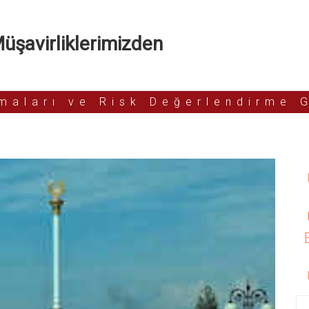
şavirliklerimizden
rmaları ve Risk Değerlendirme 