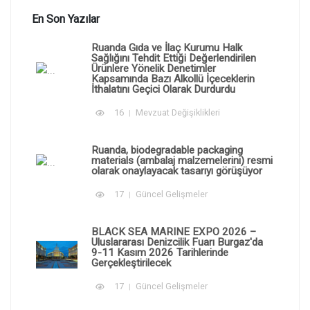
En Son Yazılar
Ruanda Gıda ve İlaç Kurumu Halk
Sağlığını Tehdit Ettiği Değerlendirilen
Ürünlere Yönelik Denetimler
Kapsamında Bazı Alkollü İçeceklerin
İthalatını Geçici Olarak Durdurdu
16
Mevzuat Değişiklikleri
Ruanda, biodegradable packaging
materials (ambalaj malzemelerini) resmi
olarak onaylayacak tasarıyı görüşüyor
17
Güncel Gelişmeler
BLACK SEA MARINE EXPO 2026 –
Uluslararası Denizcilik Fuarı Burgaz'da
9-11 Kasım 2026 Tarihlerinde
Gerçekleştirilecek
17
Güncel Gelişmeler