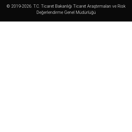
© 2019-2026. T.C. Ticaret Bakanlığı Ticaret Araştırmaları ve Risk
Değerlendirme Genel Müdürlüğü