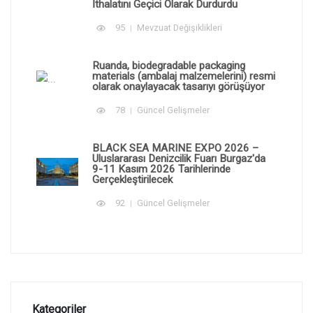
İthalatını Geçici Olarak Durdurdu
95
Mevzuat Değişiklikleri
Ruanda, biodegradable packaging
materials (ambalaj malzemelerini) resmi
olarak onaylayacak tasarıyı görüşüyor
78
Güncel Gelişmeler
BLACK SEA MARINE EXPO 2026 –
Uluslararası Denizcilik Fuarı Burgaz'da
9-11 Kasım 2026 Tarihlerinde
Gerçekleştirilecek
92
Güncel Gelişmeler
Kategoriler