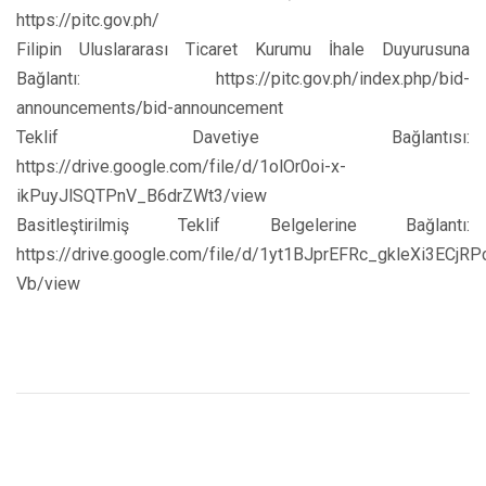
https://pitc.gov.ph/
Filipin Uluslararası Ticaret Kurumu İhale Duyurusuna
Bağlantı: https://pitc.gov.ph/index.php/bid-
announcements/bid-announcement
Teklif Davetiye Bağlantısı:
https://drive.google.com/file/d/1olOr0oi-x-
ikPuyJlSQTPnV_B6drZWt3/view
Basitleştirilmiş Teklif Belgelerine Bağlantı:
https://drive.google.com/file/d/1yt1BJprEFRc_gkleXi3ECjR
Vb/view