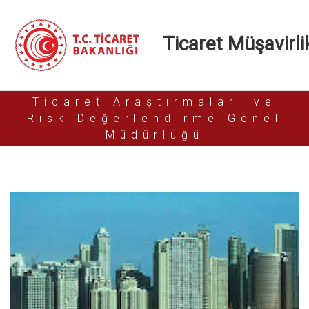
Ticaret Müşavirlik
Ticaret Araştırmaları ve
Risk Değerlendirme Genel
Müdürlüğü