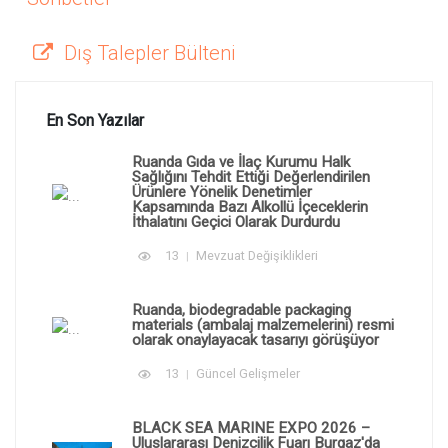
Dış Talepler Bülteni
En Son Yazılar
Ruanda Gıda ve İlaç Kurumu Halk
Sağlığını Tehdit Ettiği Değerlendirilen
Ürünlere Yönelik Denetimler
Kapsamında Bazı Alkollü İçeceklerin
İthalatını Geçici Olarak Durdurdu
13
Mevzuat Değişiklikleri
Ruanda, biodegradable packaging
materials (ambalaj malzemelerini) resmi
olarak onaylayacak tasarıyı görüşüyor
13
Güncel Gelişmeler
BLACK SEA MARINE EXPO 2026 –
Uluslararası Denizcilik Fuarı Burgaz'da