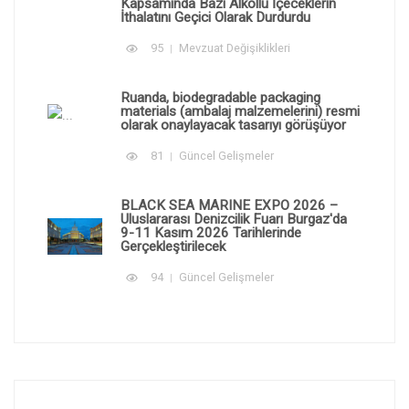
Kapsamında Bazı Alkollü İçeceklerin
İthalatını Geçici Olarak Durdurdu
95
Mevzuat Değişiklikleri
Ruanda, biodegradable packaging
materials (ambalaj malzemelerini) resmi
olarak onaylayacak tasarıyı görüşüyor
81
Güncel Gelişmeler
BLACK SEA MARINE EXPO 2026 –
Uluslararası Denizcilik Fuarı Burgaz'da
9-11 Kasım 2026 Tarihlerinde
Gerçekleştirilecek
94
Güncel Gelişmeler