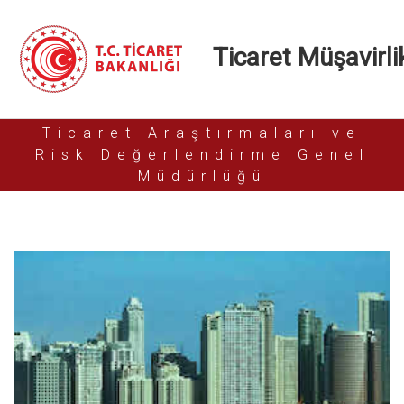
Ticaret Müşavirlik
Ticaret Araştırmaları ve
Risk Değerlendirme Genel
Müdürlüğü