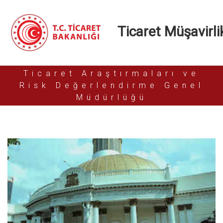
Ticaret Müşavirlik
Ticaret Araştırmaları ve
Risk Değerlendirme Genel
Müdürlüğü