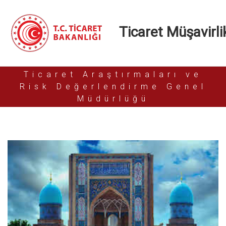
Ticaret Müşavirlik
Ticaret Araştırmaları ve
Risk Değerlendirme Genel
Müdürlüğü