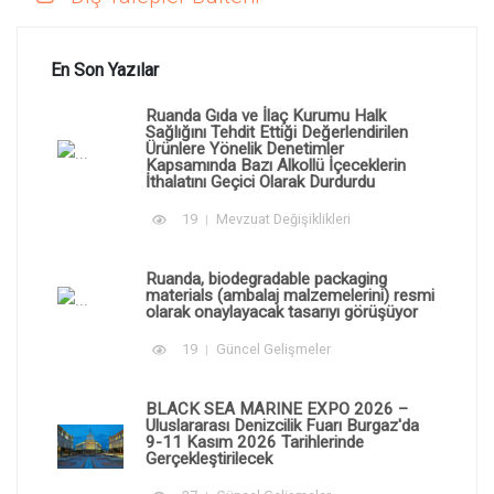
En Son Yazılar
Ruanda Gıda ve İlaç Kurumu Halk
Sağlığını Tehdit Ettiği Değerlendirilen
Ürünlere Yönelik Denetimler
Kapsamında Bazı Alkollü İçeceklerin
İthalatını Geçici Olarak Durdurdu
19
Mevzuat Değişiklikleri
Ruanda, biodegradable packaging
materials (ambalaj malzemelerini) resmi
olarak onaylayacak tasarıyı görüşüyor
19
Güncel Gelişmeler
BLACK SEA MARINE EXPO 2026 –
Uluslararası Denizcilik Fuarı Burgaz'da
9-11 Kasım 2026 Tarihlerinde
Gerçekleştirilecek