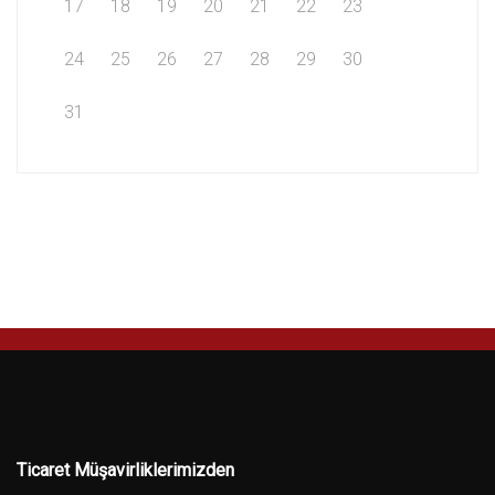
17
18
19
20
21
22
23
24
25
26
27
28
29
30
31
Ticaret Müşavirliklerimizden