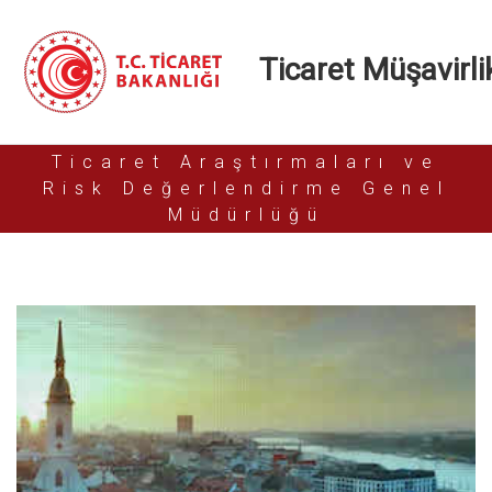
Ticaret Müşavirlik
Ticaret Araştırmaları ve
Risk Değerlendirme Genel
Müdürlüğü