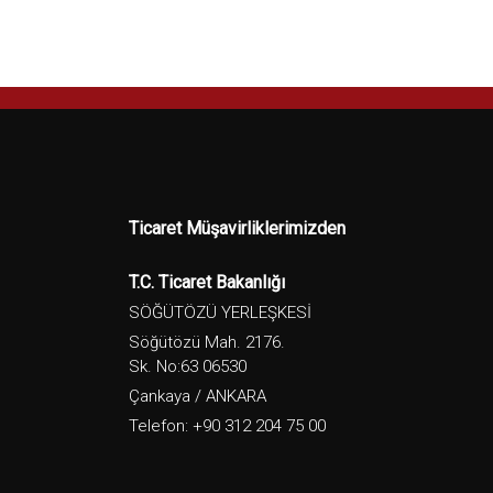
Ticaret Müşavirliklerimizden
T.C. Ticaret Bakanlığı
SÖĞÜTÖZÜ YERLEŞKESİ
Söğütözü Mah. 2176.
Sk. No:63 06530
Çankaya / ANKARA
Telefon: +90 312 204 75 00