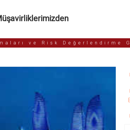
şavirliklerimizden
rmaları ve Risk Değerlendirme 