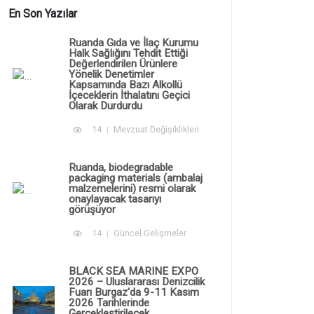
En Son Yazılar
Ruanda Gıda ve İlaç Kurumu
Halk Sağlığını Tehdit Ettiği
Değerlendirilen Ürünlere
Yönelik Denetimler
Kapsamında Bazı Alkollü
İçeceklerin İthalatını Geçici
Olarak Durdurdu
14
Mevzuat Değişiklikleri
Ruanda, biodegradable
packaging materials (ambalaj
malzemelerini) resmi olarak
onaylayacak tasarıyı
görüşüyor
14
Güncel Gelişmeler
BLACK SEA MARINE EXPO
2026 – Uluslararası Denizcilik
Fuarı Burgaz'da 9-11 Kasım
2026 Tarihlerinde
Gerçekleştirilecek