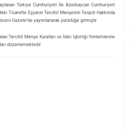
naylanan Türkiye Cumhuriyeti İle Azerbaycan Cumhuriyeti
eki Ticarette Eşyanın Tercihli Menşeinin Tespiti Hakkında
Resmi Gazete'de yayımlanarak yürürlüğe girmiştir.
n Tercihli Menşe Kuralları ve İdari İşbirliği Yöntemlerine
sları düzenlemektedir.