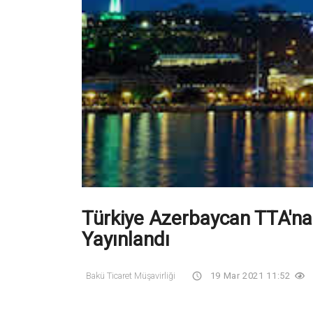
Türkiye Azerbaycan TTA'na
Yayınlandı
Bakü Ticaret Müşavirliği
19 Mar 2021 11:52