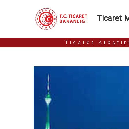
Ticaret Mü
Ticaret Araştı