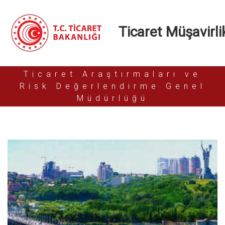
Ticaret Müşavirlik
Ticaret Araştırmaları ve
Risk Değerlendirme Genel
Müdürlüğü