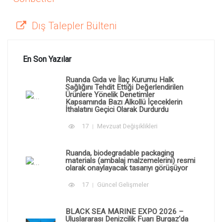
Dış Talepler Bülteni
En Son Yazılar
Ruanda Gıda ve İlaç Kurumu Halk
Sağlığını Tehdit Ettiği Değerlendirilen
Ürünlere Yönelik Denetimler
Kapsamında Bazı Alkollü İçeceklerin
İthalatını Geçici Olarak Durdurdu
17
Mevzuat Değişiklikleri
Ruanda, biodegradable packaging
materials (ambalaj malzemelerini) resmi
olarak onaylayacak tasarıyı görüşüyor
17
Güncel Gelişmeler
BLACK SEA MARINE EXPO 2026 –
Uluslararası Denizcilik Fuarı Burgaz'da