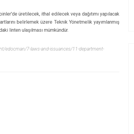
ipinler'de üretilecek, ithal edilecek veya dağıtımı yapılacak
ndartlarını belirlemek üzere Teknik Yönetmelik yayımlanmış
ıdaki linten ulaşılması mümkündür.
ent/edocman/7-laws-and-issuances/11-department-