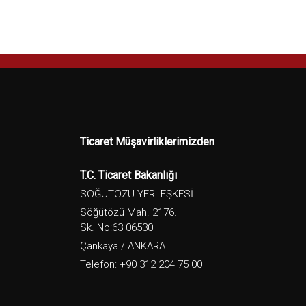
Ticaret Müşavirliklerimizden
T.C. Ticaret Bakanlığı
SÖĞÜTÖZÜ YERLEŞKESİ
Söğütözü Mah. 2176.
Sk. No:63 06530
Çankaya / ANKARA
Telefon: +90 312 204 75 00