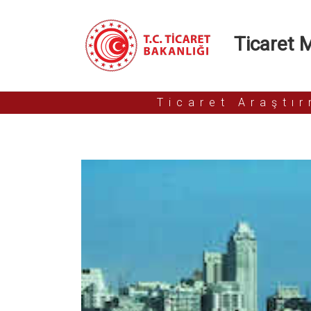
Ticaret Mü
Ticaret Araştı