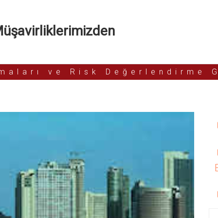
şavirliklerimizden
rmaları ve Risk Değerlendirme 