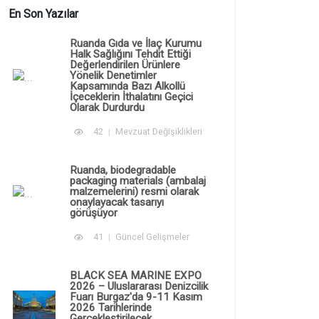
En Son Yazılar
Ruanda Gıda ve İlaç Kurumu
Halk Sağlığını Tehdit Ettiği
Değerlendirilen Ürünlere
Yönelik Denetimler
Kapsamında Bazı Alkollü
İçeceklerin İthalatını Geçici
Olarak Durdurdu
42
Mevzuat Değişiklikleri
Ruanda, biodegradable
packaging materials (ambalaj
malzemelerini) resmi olarak
onaylayacak tasarıyı
görüşüyor
41
Güncel Gelişmeler
BLACK SEA MARINE EXPO
2026 – Uluslararası Denizcilik
Fuarı Burgaz'da 9-11 Kasım
2026 Tarihlerinde
Gerçekleştirilecek