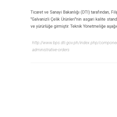
Ticaret ve Sanayi Bakanlığı (DTI) tarafından, Fil
"Galvanizli Çelik Ürünleri"nin asgari kalite sta
ve yürürlüğe girmiştir. Teknik Yönetmeliğe aşağ
http://www.bps.dti.gov.ph/index.php/compon
administrative-orders