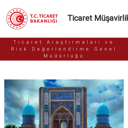
Ticaret Müşavirlik
Ticaret Araştırmaları ve
Risk Değerlendirme Genel
Müdürlüğü