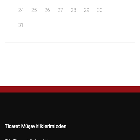
24
25
26
27
28
29
30
31
Ticaret Müşavirliklerimizden