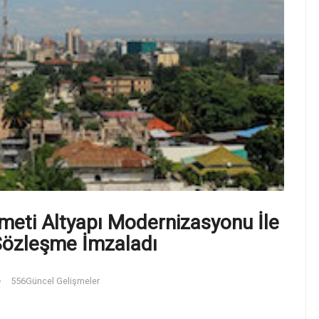
meti Altyapı Modernizasyonu İle
i Sözleşme İmzaladı
556
Güncel Gelişmeler