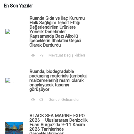
En Son Yazılar
Ruanda Gıda ve İlaç Kurumu
Halk Sağlığını Tehdit Ettiği
Değerlendirilen Ürünlere
Yönelik Denetimler
Kapsamında Bazı Alkollü
İçeceklerin İthalatını Geçici
Olarak Durdurdu
79
Mevzuat Değişiklikleri
Ruanda, biodegradable
packaging materials (ambalaj
malzemelerini) resmi olarak
onaylayacak tasarıyı
görüşüyor
63
Güncel Gelişmeler
BLACK SEA MARINE EXPO
2026 – Uluslararası Denizcilik
Fuarı Burgaz'da 9-11 Kasım
2026 Tarihlerinde
Gerçekleştirilecek