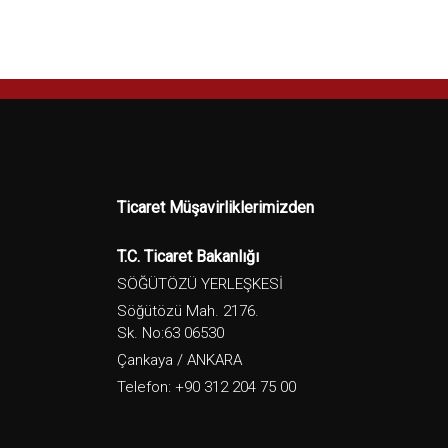
Ticaret Müşavirliklerimizden
T.C. Ticaret Bakanlığı
SÖĞÜTÖZÜ YERLEŞKESİ
Söğütözü Mah. 2176.
Sk. No:63 06530
Çankaya / ANKARA
Telefon: +90 312 204 75 00