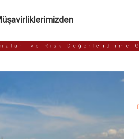
şavirliklerimizden
rmaları ve Risk Değerlendirme 