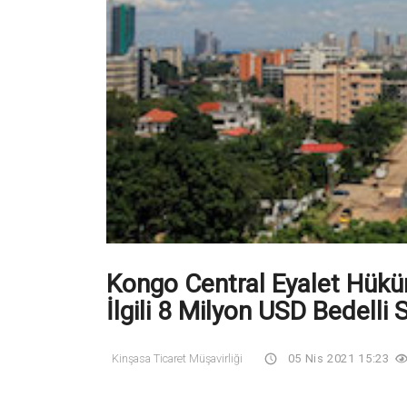
Kongo Central Eyalet Hükü
İlgili 8 Milyon USD Bedell
Kinşasa Ticaret Müşavirliği
05 Nis 2021 15:23