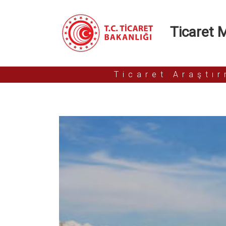
Ticaret Mü
Ticaret Araştı