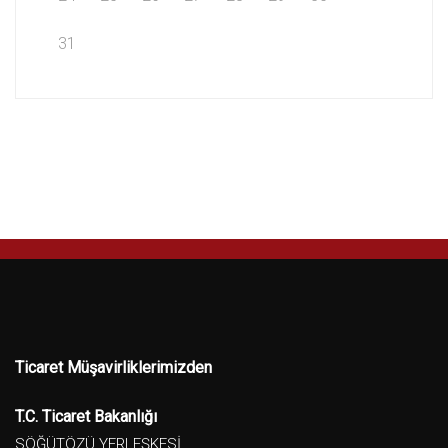
31
Ticaret Müşavirliklerimizden
T.C. Ticaret Bakanlığı
SÖĞÜTÖZÜ YERLEŞKESİ